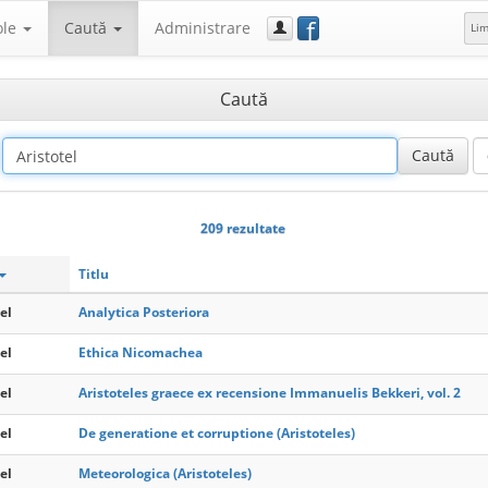
f
ole
Caută
Administrare
Li
Caută
209 rezultate
Titlu
el
Analytica Posteriora
el
Ethica Nicomachea
el
Aristoteles graece ex recensione Immanuelis Bekkeri, vol. 2
el
De generatione et corruptione (Aristoteles)
el
Meteorologica (Aristoteles)