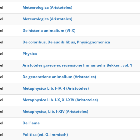
el
Meteorologica (Aristoteles)
el
Meteorologica (Aristoteles)
el
De historia animalium (VI-X)
el
De coloribus, De audibilibus, Physiognomonica
el
Physica
el
Aristoteles graece ex recensione Immanuelis Bekkeri, vol. 1
el
De generatione animalium (Aristoteles)
el
Metaphysica Lib. I-IV. 4 (Aristoteles)
el
Metaphysica Lib. I-X, XII-XIV (Aristoteles)
el
Metaphysica, Lib. I-XIV (Aristoteles)
el
De l' ame
el
Politica (ed. O. Immisch)