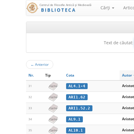
Centrul de Filosofie Antică şi Medievală
Cărţi
Artic
BIBLIOTECA
Text de căutat:
←
Anterior
Nr.
Tip
Cota
Autor
Aristot
AL4.1-4
31
Carte
Aristot
ARI1.62
32
Carte
Aristot
ARI1.52.2
33
Carte
Aristot
AL9.1
34
Carte
Aristot
AL10.1
35
Carte