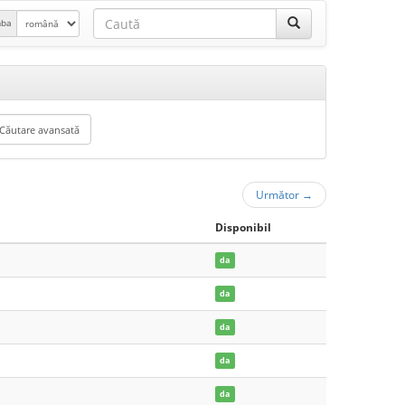
mba
Următor
→
Disponibil
da
da
da
da
da