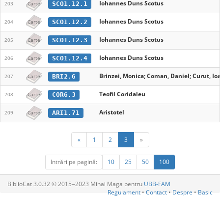
Iohannes Duns Scotus
SCO1.12.1
203
Carte
Iohannes Duns Scotus
SCO1.12.2
204
Carte
Iohannes Duns Scotus
SCO1.12.3
205
Carte
Iohannes Duns Scotus
SCO1.12.4
206
Carte
Brinzei, Monica; Coman, Daniel; Curut, Ioa
BRI2.6
207
Carte
Teofil Coridaleu
COR6.3
208
Carte
Aristotel
ARI1.71
209
Carte
«
1
2
3
»
Intrări pe pagină:
10
25
50
100
BiblioCat 3.0.32 © 2015‒2023 Mihai Maga pentru
UBB-FAM
Regulament
•
Contact
•
Despre
•
Basic