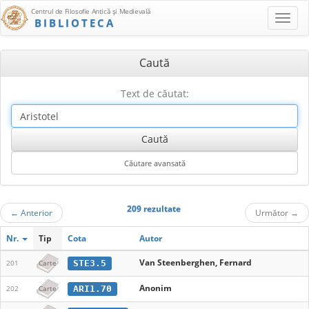
Centrul de Filosofie Antică şi Medievală
BIBLIOTECA
Caută
Text de căutat:
209 rezultate
←
Anterior
Următor
→
Nr.
Tip
Cota
Autor
Van Steenberghen, Fernard
STE3.5
201
Carte
Anonim
ARI1.70
202
Carte