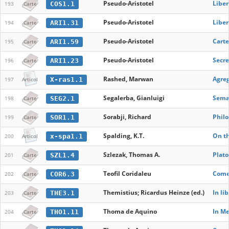
Pseudo-Aristotel
Liber
COS1.1
193
Carte
Pseudo-Aristotel
Liber
ARI1.31
194
Carte
Pseudo-Aristotel
Carte
ARI1.59
195
Carte
Pseudo-Aristotel
Secre
ARI1.23
196
Carte
Rashed, Marwan
Agreg
X-ras1.1
197
Articol
Segalerba, Gianluigi
Seman
SEG2.1
198
Carte
Sorabji, Richard
Philo
SOR1.1
199
Carte
Spalding, K.T.
On th
x-spa1.1
200
Articol
Szlezak, Thomas A.
Plato
SZL1.4
201
Carte
Teofil Coridaleu
Comen
COR6.3
202
Carte
Themistius; Ricardus Heinze (ed.)
In li
THE3.1
203
Carte
Thoma de Aquino
In Me
THO1.11
204
Carte