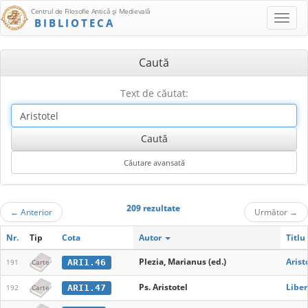
Centrul de Filosofie Antică şi Medievală
BIBLIOTECA
Caută
Text de căutat:
209 rezultate
←
Anterior
Următor
→
Nr.
Tip
Cota
Autor
Titlu
Plezia, Marianus (ed.)
Arist
ARI1.46
191
Carte
Ps. Aristotel
Liber
ARI1.47
192
Carte