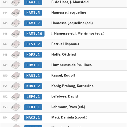
F. de Haas, J. Mansfeld
HAA1.1
143
Carte
Hamesse, Jacqueline
HAM1.5
144
Carte
Hamesse, Jaqueline (ed.)
HAM1.7
145
Carte
J. Hamesse et J. Meirinhos (eds.)
HAM1.10
146
Carte
Petrus Hispanus
HIS1.2
147
Carte
Hoffe, Ottfried
HOF2.1
148
Carte
Humbertus de Prulliaco
HUM1.1
149
Carte
Kassel, Rudolf
KAS1.1
150
Carte
Konig-Pralong, Katherine
KON1.2
151
Carte
Lefebvre, David
LEF4.1
152
Carte
Lehmann, Yves (ed.)
LEH1.1
153
Carte
Maci, Daniela (coord.)
MAC2.1
154
Carte