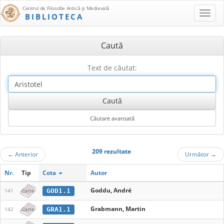
Centrul de Filosofie Antică şi Medievală
BIBLIOTECA
Caută
Text de căutat:
209 rezultate
←
Anterior
Următor
→
Nr.
Tip
Cota
Autor
Goddu, André
GOD1.1
141
Carte
Grabmann, Martin
GRA1.1
142
Carte