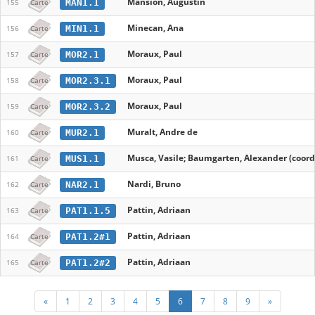
Mansion, Augustin
MAN1.1
155
Carte
Minecan, Ana
MIN1.1
156
Carte
Moraux, Paul
MOR2.1
157
Carte
Moraux, Paul
MOR2.3.1
158
Carte
Moraux, Paul
MOR2.3.2
159
Carte
Muralt, Andre de
MUR2.1
160
Carte
Musca, Vasile; Baumgarten, Alexander (coord
MUS1.1
161
Carte
Nardi, Bruno
NAR2.1
162
Carte
Pattin, Adriaan
PAT1.1.5
163
Carte
Pattin, Adriaan
PAT1.2#1
164
Carte
Pattin, Adriaan
PAT1.2#2
165
Carte
«
1
2
3
4
5
6
7
8
9
»