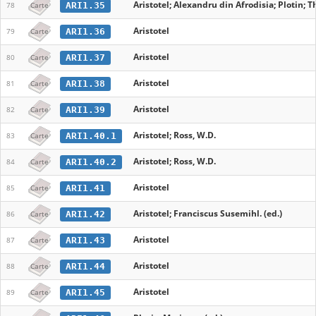
Aristotel; Alexandru din Afrodisia; Plotin; 
ARI1.35
78
Carte
Aristotel
ARI1.36
79
Carte
Aristotel
ARI1.37
80
Carte
Aristotel
ARI1.38
81
Carte
Aristotel
ARI1.39
82
Carte
Aristotel; Ross, W.D.
ARI1.40.1
83
Carte
Aristotel; Ross, W.D.
ARI1.40.2
84
Carte
Aristotel
ARI1.41
85
Carte
Aristotel; Franciscus Susemihl. (ed.)
ARI1.42
86
Carte
Aristotel
ARI1.43
87
Carte
Aristotel
ARI1.44
88
Carte
Aristotel
ARI1.45
89
Carte