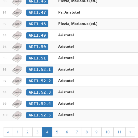
Plezia, Marianus (ed.)
ARI1.46
90
Carte
Ps. Aristotel
ARI1.47
91
Carte
Plezia, Marianus (ed.)
ARI1.48
92
Carte
Aristotel
ARI1.49
93
Carte
Aristotel
ARI1.50
94
Carte
Aristotel
ARI1.51
95
Carte
Aristotel
ARI1.52.1
96
Carte
Aristotel
ARI1.52.2
97
Carte
Aristotel
ARI1.52.3
98
Carte
Aristotel
ARI1.52.4
99
Carte
Aristotel
ARI1.52.5
100
Carte
«
1
2
3
4
5
6
7
8
9
10
11
»