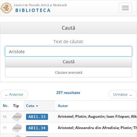
Centrul de Filosofie Antică şi Medievală
BIBLIOTECA
Caută
Text de căutat:
257 rezultate
←
Anterior
Următor
→
Nr.
Tip
Cota
Autor
Aristotel; Plotin; Augustin; Ioan Filopon; A
ARI1.33
76
Carte
Aristotel; Alexandru din Afrodisia; Plotin; 
ARI1.34
77
Carte