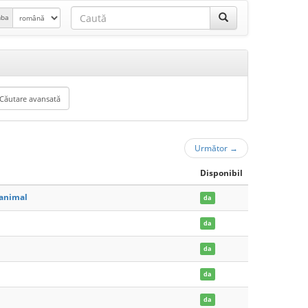
mba
Următor
→
Disponibil
'animal
da
da
da
da
da