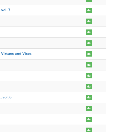
vol. 7
da
da
da
da
 Virtues and Vices
da
da
da
da
 vol. 6
da
da
da
da