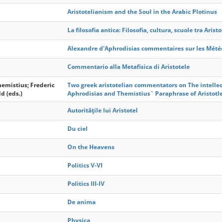
Aristotelianism and the Soul in the Arabic Plotinus
La filosofia antica: Filosofia, cultura, scuole tra Aristot
Alexandre d'Aphrodisias commentaires sur les Météo
Commentario alla Metafisica di Aristotele
hemistius; Frederic
Two greek aristotelian commentators on The intellect
d (eds.)
Aphrodisias and Themistius` Paraphrase of Aristotl
Autoritățile lui Aristotel
Du ciel
On the Heavens
Politics V-VI
Politics III-IV
De anima
Physica