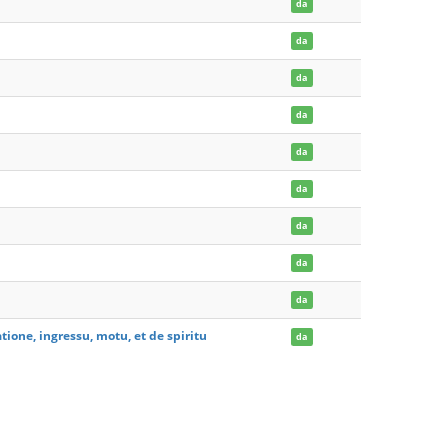
da
da
da
da
da
da
da
da
da
ione, ingressu, motu, et de spiritu
da