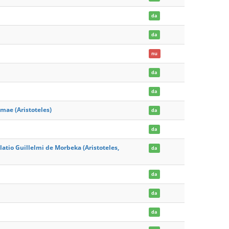
da
da
nu
da
da
ae (Aristoteles)
da
da
tio Guillelmi de Morbeka (Aristoteles,
da
da
da
da