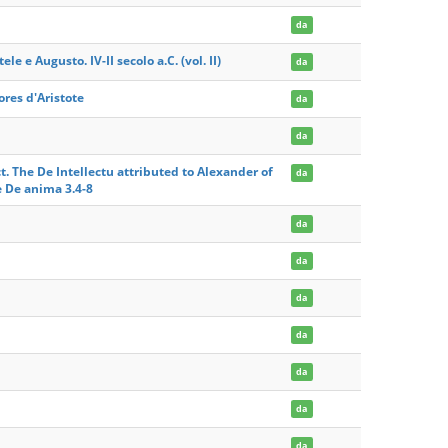
da
ele e Augusto. IV-II secolo a.C. (vol. II)
da
res d'Aristote
da
da
. The De Intellectu attributed to Alexander of
da
e De anima 3.4-8
da
da
da
da
da
da
da