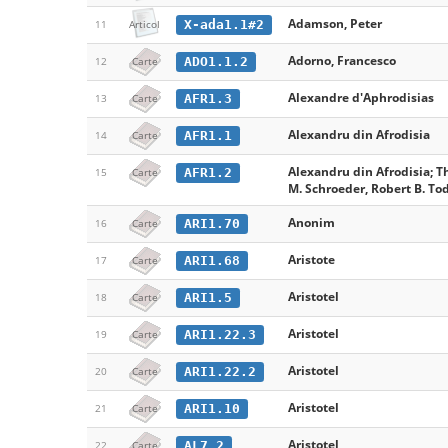
Adamson, Peter
X-ada1.1#2
11
Articol
Adorno, Francesco
ADO1.1.2
12
Carte
Alexandre d'Aphrodisias
AFR1.3
13
Carte
Alexandru din Afrodisia
AFR1.1
14
Carte
Alexandru din Afrodisia; T
AFR1.2
15
Carte
M. Schroeder, Robert B. Tod
Anonim
ARI1.70
16
Carte
Aristote
ARI1.68
17
Carte
Aristotel
ARI1.5
18
Carte
Aristotel
ARI1.22.3
19
Carte
Aristotel
ARI1.22.2
20
Carte
Aristotel
ARI1.10
21
Carte
Aristotel
AL7.2
22
Carte