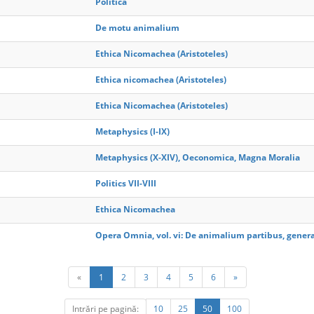
Politica
De motu animalium
Ethica Nicomachea (Aristoteles)
Ethica nicomachea (Aristoteles)
Ethica Nicomachea (Aristoteles)
Metaphysics (I-IX)
Metaphysics (X-XIV), Oeconomica, Magna Moralia
Politics VII-VIII
Ethica Nicomachea
Opera Omnia, vol. vi: De animalium partibus, generat
«
1
2
3
4
5
6
»
Intrări pe pagină:
10
25
50
100