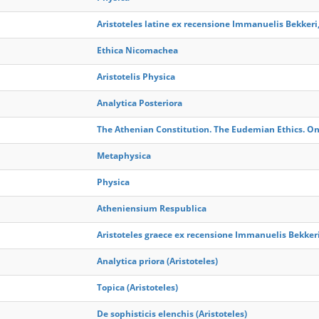
Aristoteles latine ex recensione Immanuelis Bekkeri, 
Ethica Nicomachea
Aristotelis Physica
Analytica Posteriora
The Athenian Constitution. The Eudemian Ethics. On
Metaphysica
Physica
Atheniensium Respublica
Aristoteles graece ex recensione Immanuelis Bekkeri,
Analytica priora (Aristoteles)
Topica (Aristoteles)
De sophisticis elenchis (Aristoteles)