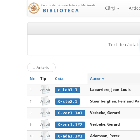
Centrul de Filosofie Antică şi Medievală
Cărţi
Artic
BIBLIOTECA
Text de căutat:
←
Anterior
Nr.
Tip
Cota
Autor
Labarriere, Jean-Louis
x-lab1.1
6
Articol
Steenberghen, Fernand Va
X-ste2.3
7
Articol
Verbeke, Gerard
X-ver1.1#1
8
Articol
Verbeke, Gerard
X-ver1.1#2
9
Articol
Adamson, Peter
X-ada1.1#1
10
Articol