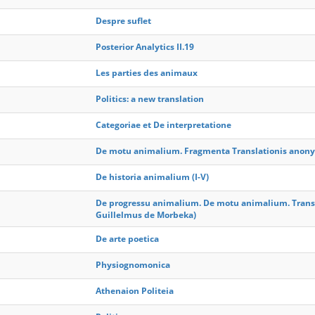
Despre suflet
Posterior Analytics II.19
Les parties des animaux
Politics: a new translation
Categoriae et De interpretatione
De motu animalium. Fragmenta Translationis anonym
De historia animalium (I-V)
De progressu animalium. De motu animalium. Transla
Guillelmus de Morbeka)
De arte poetica
Physiognomonica
Athenaion Politeia