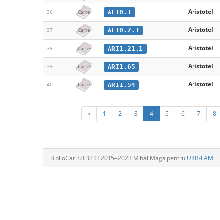
Aristotel
AL10.1
36
Carte
Aristotel
AL10.2.1
37
Carte
Aristotel
ARI1.21.1
38
Carte
Aristotel
ARI1.65
39
Carte
Aristotel
ARI1.54
40
Carte
«
1
2
3
4
5
6
7
8
BiblioCat 3.0.32 © 2015‒2023 Mihai Maga pentru
UBB-FAM