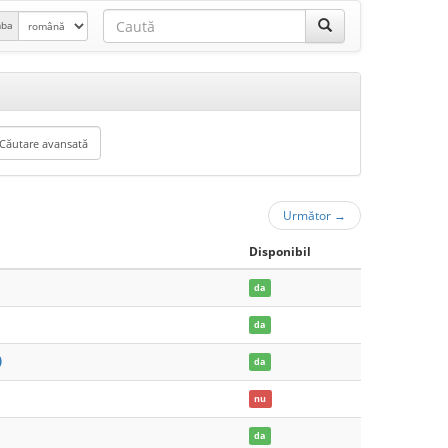
mba
Următor
→
Disponibil
da
da
)
da
nu
da