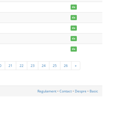
da
da
da
da
da
0
21
22
23
24
25
26
»
Regulament
•
Contact
•
Despre
•
Basic