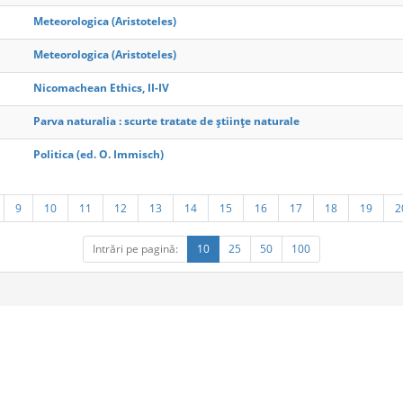
Meteorologica (Aristoteles)
Meteorologica (Aristoteles)
Nicomachean Ethics, II-IV
Parva naturalia : scurte tratate de ştiinţe naturale
Politica (ed. O. Immisch)
9
10
11
12
13
14
15
16
17
18
19
2
Intrări pe pagină:
10
25
50
100