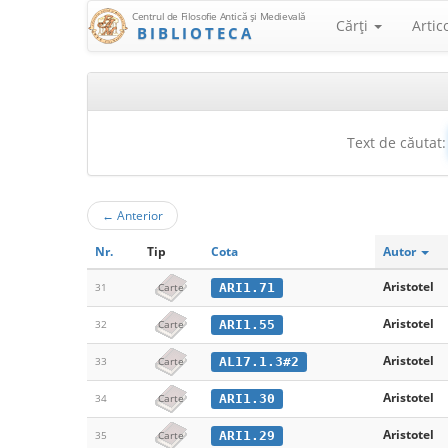
Centrul de Filosofie Antică şi Medievală
Cărţi
Artic
BIBLIOTECA
Text de căutat:
←
Anterior
Nr.
Tip
Cota
Autor
Aristotel
ARI1.71
31
Carte
Aristotel
ARI1.55
32
Carte
Aristotel
AL17.1.3#2
33
Carte
Aristotel
ARI1.30
34
Carte
Aristotel
ARI1.29
35
Carte