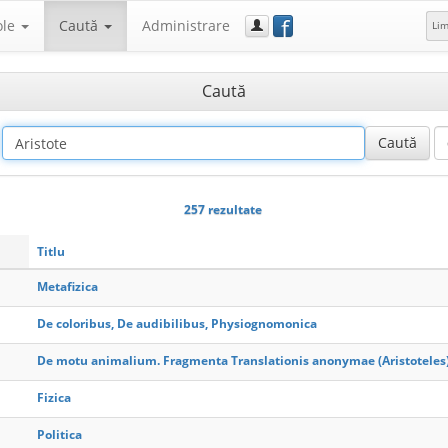
f
ole
Caută
Administrare
Li
Caută
257 rezultate
Titlu
Metafizica
De coloribus, De audibilibus, Physiognomonica
De motu animalium. Fragmenta Translationis anonymae (Aristoteles
Fizica
Politica