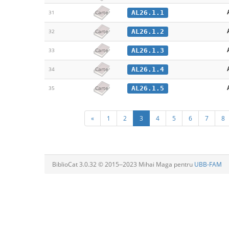
AL26.1.1
31
Carte
AL26.1.2
32
Carte
AL26.1.3
33
Carte
AL26.1.4
34
Carte
AL26.1.5
35
Carte
«
1
2
3
4
5
6
7
8
BiblioCat 3.0.32 © 2015‒2023 Mihai Maga pentru
UBB-FAM