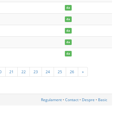
da
da
da
da
da
0
21
22
23
24
25
26
»
Regulament
•
Contact
•
Despre
•
Basic