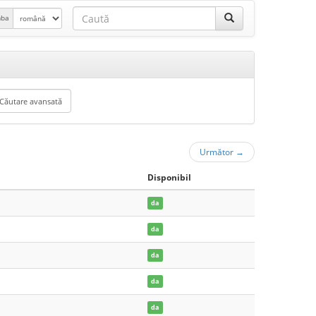
mba
Următor
→
Disponibil
da
da
da
da
da