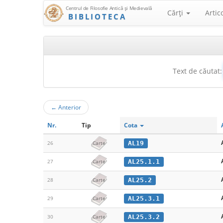
Centrul de Filosofie Antică şi Medievală
Cărţi
Artic
BIBLIOTECA
Text de căutat:
←
Anterior
Nr.
Tip
Cota
AL19
26
Carte
AL25.1.1
27
Carte
AL25.2
28
Carte
AL25.3.1
29
Carte
AL25.3.2
30
Carte