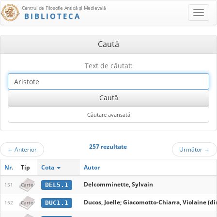
Centrul de Filosofie Antică şi Medievală
BIBLIOTECA
Caută
Text de căutat:
257 rezultate
←
Anterior
Următor
→
Nr.
Tip
Cota
Autor
Delcomminette, Sylvain
DEL5.1
151
Carte
Ducos, Joelle; Giacomotto-Chiarra, Violaine (dir
DUC1.1
152
Carte