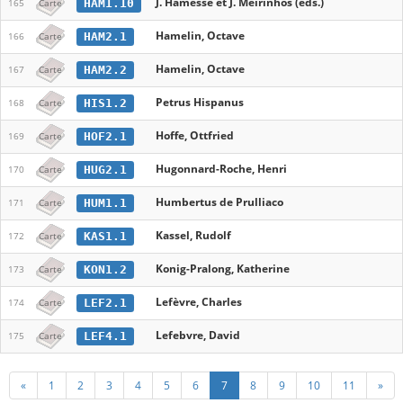
J. Hamesse et J. Meirinhos (eds.)
HAM1.10
165
Carte
Hamelin, Octave
HAM2.1
166
Carte
Hamelin, Octave
HAM2.2
167
Carte
Petrus Hispanus
HIS1.2
168
Carte
Hoffe, Ottfried
HOF2.1
169
Carte
Hugonnard-Roche, Henri
HUG2.1
170
Carte
Humbertus de Prulliaco
HUM1.1
171
Carte
Kassel, Rudolf
KAS1.1
172
Carte
Konig-Pralong, Katherine
KON1.2
173
Carte
Lefèvre, Charles
LEF2.1
174
Carte
Lefebvre, David
LEF4.1
175
Carte
«
1
2
3
4
5
6
7
8
9
10
11
»