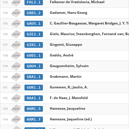
Falkener de Vratislavia, Michael
FAL2.1
153
Carte
Gadamer, Hans-Georg
GAD1.2
154
Carte
C. Gaullier-Bougassas, Margaret Bridges, J. Y. Ti
GAU5.1
155
Carte
Giele, Maurice; Steenberghen, Fernand van; Ba
GIE2.1
156
Carte
Girgenti, Giuseppe
GIR1.1
157
Carte
Goddu, André
GOD1.1
158
Carte
Gouguenheim, Sylvain
GOU4.1
159
Carte
Grabmann, Martin
GRA1.1
160
Carte
Guremen, R.; Jaulin, A.
GUR1.1
161
Carte
F. de Haas, J. Mansfeld
HAA1.1
162
Carte
Hamesse, Jacqueline
HAM1.5
163
Carte
Hamesse, Jaqueline (ed.)
HAM1.7
164
Carte