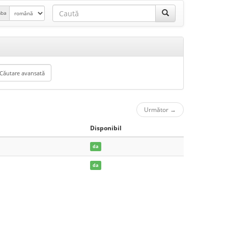
mba
Următor
→
Disponibil
da
da