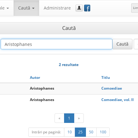
f
ole
Caută
Administrare
Li
Caută
2 rezultate
Autor
Titlu
Aristophanes
Comoediae
Aristophanes
Comoediae, vol. II
«
1
»
Intrări pe pagină:
10
25
50
100