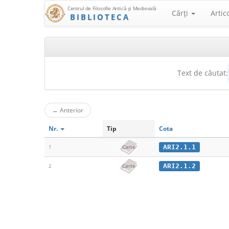
Centrul de Filosofie Antică şi Medievală
Cărţi
Artic
BIBLIOTECA
Text de căutat:
←
Anterior
Nr.
Tip
Cota
ARI2.1.1
1
Carte
ARI2.1.2
2
Carte