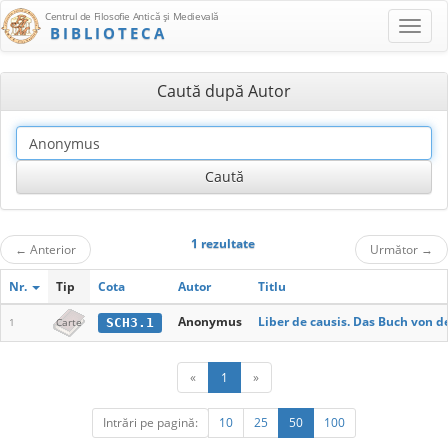
Centrul de Filosofie Antică şi Medievală
BIBLIOTECA
Caută după Autor
1 rezultate
←
Anterior
Următor
→
Nr.
Tip
Cota
Autor
Titlu
Anonymus
Liber de causis. Das Buch von 
SCH3.1
1
Carte
«
1
»
Intrări pe pagină:
10
25
50
100