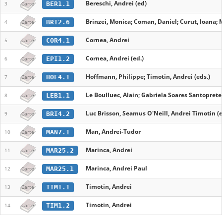
Bereschi, Andrei (ed)
BER1.1
3
Carte
Brinzei, Monica; Coman, Daniel; Curut, Ioana; 
BRI2.6
4
Carte
Cornea, Andrei
COR4.1
5
Carte
Cornea, Andrei (ed.)
EPI1.2
6
Carte
Hoffmann, Philippe; Timotin, Andrei (eds.)
HOF4.1
7
Carte
Le Boulluec, Alain; Gabriela Soares Santoprete,
LEB1.1
8
Carte
Luc Brisson, Seamus O'Neill, Andrei Timotin (e
BRI4.2
9
Carte
Man, Andrei-Tudor
MAN7.1
10
Carte
Marinca, Andrei
MAR25.2
11
Carte
Marinca, Andrei Paul
MAR25.1
12
Carte
Timotin, Andrei
TIM1.1
13
Carte
Timotin, Andrei
TIM1.2
14
Carte