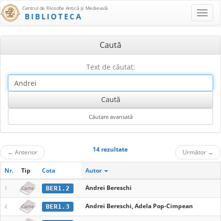
Centrul de Filosofie Antică şi Medievală
BIBLIOTECA
Caută
Text de căutat:
14 rezultate
←
Anterior
Următor
→
Nr.
Tip
Cota
Autor
Andrei Bereschi
BER1.2
1
Carte
Andrei Bereschi, Adela Pop-Cimpean
BER1.3
2
Carte