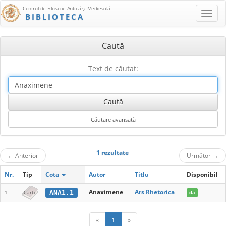
Centrul de Filosofie Antică şi Medievală
BIBLIOTECA
Caută
Text de căutat:
1 rezultate
←
Anterior
Următor
→
Nr.
Tip
Cota
Autor
Titlu
Disponibil
Anaximene
Ars Rhetorica
ANA1.1
1
Carte
da
«
1
»