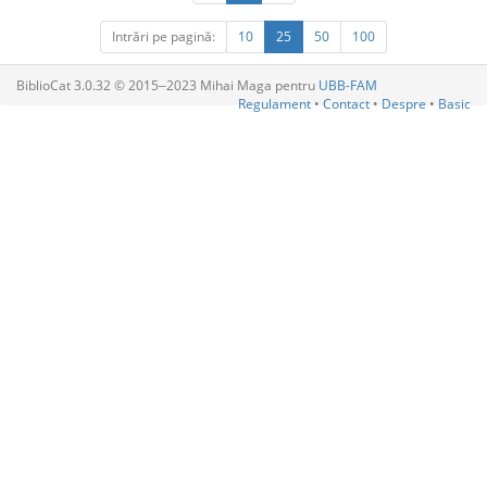
Intrări pe pagină:
10
25
50
100
BiblioCat 3.0.32 © 2015‒2023 Mihai Maga pentru
UBB-FAM
Regulament
•
Contact
•
Despre
•
Basic