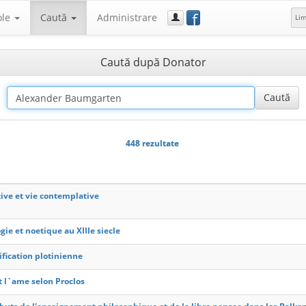
f
ole
Caută
Administrare
Li
Caută după Donator
448 rezultate
tive et vie contemplative
gie et noetique au XIIIe siecle
ification plotinienne
t l`ame selon Proclos