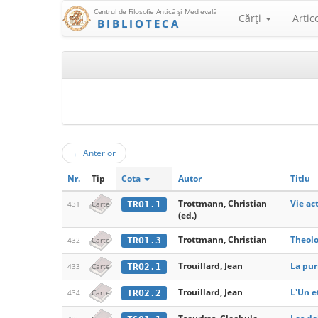
Centrul de Filosofie Antică şi Medievală
Cărţi
Artic
BIBLIOTECA
←
Anterior
Nr.
Tip
Cota
Autor
Titlu
Trottmann, Christian
Vie ac
TRO1.1
431
Carte
(ed.)
Trottmann, Christian
Theolo
TRO1.3
432
Carte
Trouillard, Jean
La pur
TRO2.1
433
Carte
Trouillard, Jean
L'Un e
TRO2.2
434
Carte