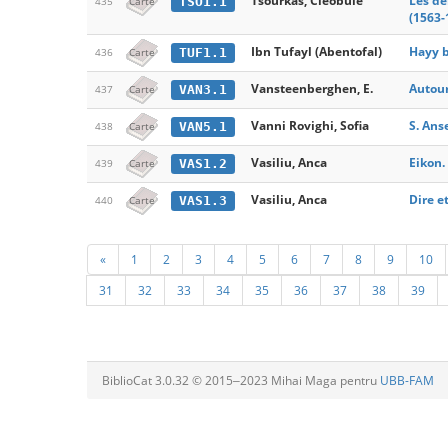
Tsourkas, Cleobule
Les de
TSO1.1
435
Carte
(1563-
Ibn Tufayl (Abentofal)
Hayy b
TUF1.1
436
Carte
Vansteenberghen, E.
Autour
VAN3.1
437
Carte
Vanni Rovighi, Sofia
S. Anse
VAN5.1
438
Carte
Vasiliu, Anca
Eikon.
VAS1.2
439
Carte
Vasiliu, Anca
Dire e
VAS1.3
440
Carte
«
1
2
3
4
5
6
7
8
9
10
31
32
33
34
35
36
37
38
39
BiblioCat 3.0.32 © 2015‒2023 Mihai Maga pentru
UBB-FAM