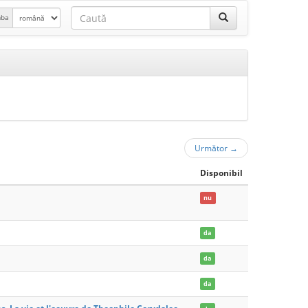
mba
Următor
→
Disponibil
nu
da
da
da