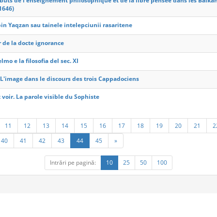
buts de l'enseignement philosophique et de la libre pensee dans les Balkan
1646)
in Yaqzan sau tainele intelepciunii rasaritene
 de la docte ignorance
lmo e la filosofia del sec. XI
 L'image dans le discours des trois Cappadociens
t voir. La parole visible du Sophiste
11
12
13
14
15
16
17
18
19
20
21
2
40
41
42
43
44
45
»
Intrări pe pagină:
10
25
50
100