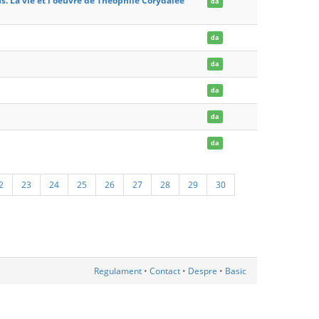
s. La vie et l'oeuvre de Theophile Corydalee
da
da
da
da
da
da
2
23
24
25
26
27
28
29
30
Regulament
•
Contact
•
Despre
•
Basic