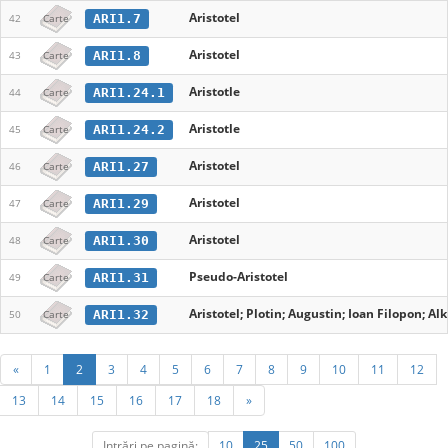
Aristotel
ARI1.7
42
Carte
Aristotel
ARI1.8
43
Carte
Aristotle
ARI1.24.1
44
Carte
Aristotle
ARI1.24.2
45
Carte
Aristotel
ARI1.27
46
Carte
Aristotel
ARI1.29
47
Carte
Aristotel
ARI1.30
48
Carte
Pseudo-Aristotel
ARI1.31
49
Carte
Aristotel; Plotin; Augustin; Ioan Filopon; A
ARI1.32
50
Carte
«
1
2
3
4
5
6
7
8
9
10
11
12
13
14
15
16
17
18
»
Intrări pe pagină:
10
25
50
100