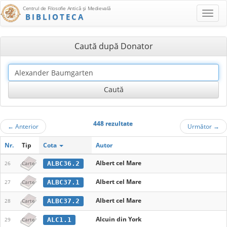
Centrul de Filosofie Antică şi Medievală
BIBLIOTECA
Caută după Donator
448 rezultate
←
Anterior
Următor
→
Nr.
Tip
Cota
Autor
Albert cel Mare
ALBC36.2
26
Carte
Albert cel Mare
ALBC37.1
27
Carte
Albert cel Mare
ALBC37.2
28
Carte
Alcuin din York
ALC1.1
29
Carte