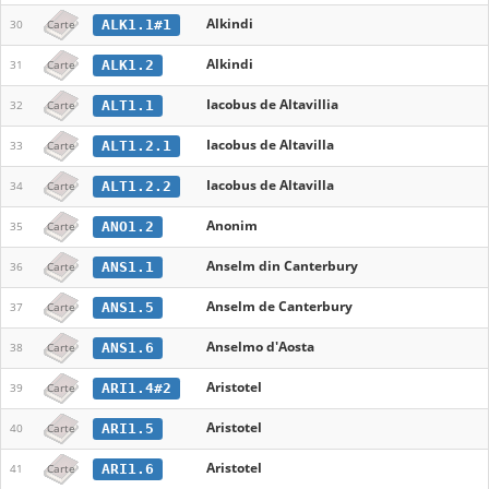
Alkindi
ALK1.1#1
30
Carte
Alkindi
ALK1.2
31
Carte
Iacobus de Altavillia
ALT1.1
32
Carte
Iacobus de Altavilla
ALT1.2.1
33
Carte
Iacobus de Altavilla
ALT1.2.2
34
Carte
Anonim
ANO1.2
35
Carte
Anselm din Canterbury
ANS1.1
36
Carte
Anselm de Canterbury
ANS1.5
37
Carte
Anselmo d'Aosta
ANS1.6
38
Carte
Aristotel
ARI1.4#2
39
Carte
Aristotel
ARI1.5
40
Carte
Aristotel
ARI1.6
41
Carte