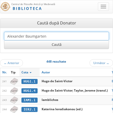
Centrul de Filosofie Antică şi Medievală
BIBLIOTECA
Caută după Donator
448 rezultate
←
Anterior
Următor
→
Nr.
Tip
Cota
Autor
Hugo de Saint-Victor
HUG1.1
241
Carte
Hugo de Saint-Victor; Taylor, Jerome (transl.)
HUG1.4
242
Carte
Iamblichos
IAM1.1
243
Carte
Katerina Ierodiakonou (ed.)
IER2.1
244
Carte