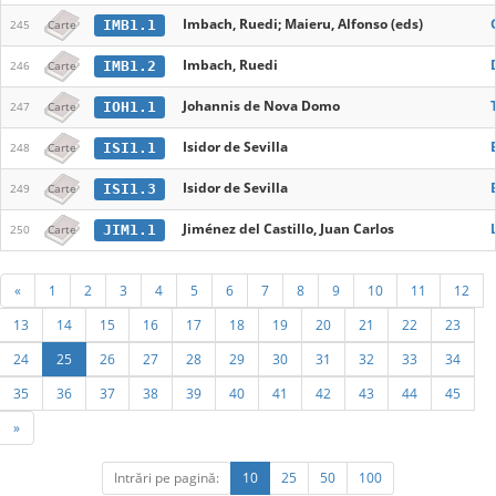
Imbach, Ruedi; Maieru, Alfonso (eds)
IMB1.1
245
Carte
Imbach, Ruedi
IMB1.2
246
Carte
Johannis de Nova Domo
IOH1.1
247
Carte
Isidor de Sevilla
ISI1.1
248
Carte
Isidor de Sevilla
ISI1.3
249
Carte
Jiménez del Castillo, Juan Carlos
JIM1.1
250
Carte
«
1
2
3
4
5
6
7
8
9
10
11
12
13
14
15
16
17
18
19
20
21
22
23
24
25
26
27
28
29
30
31
32
33
34
35
36
37
38
39
40
41
42
43
44
45
»
Intrări pe pagină:
10
25
50
100