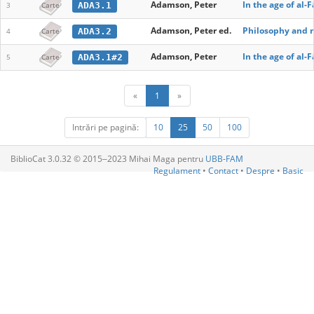
Adamson, Peter
In the age of al-
ADA3.1
3
Carte
Adamson, Peter ed.
Philosophy and m
ADA3.2
4
Carte
Adamson, Peter
In the age of al-
ADA3.1#2
5
Carte
«
1
»
Intrări pe pagină:
10
25
50
100
BiblioCat 3.0.32 © 2015‒2023 Mihai Maga pentru
UBB-FAM
Regulament
•
Contact
•
Despre
•
Basic