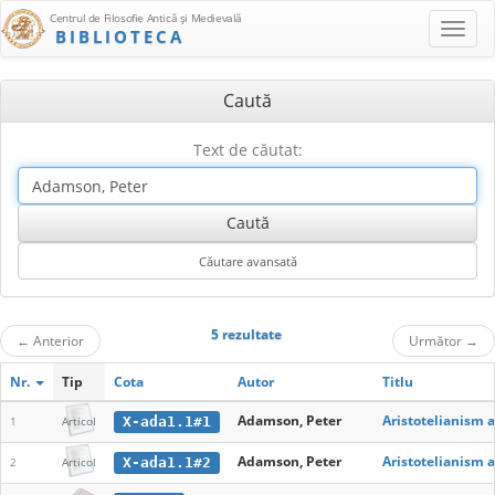
Centrul de Filosofie Antică şi Medievală
BIBLIOTECA
Caută
Text de căutat:
5 rezultate
←
Anterior
Următor
→
Nr.
Tip
Cota
Autor
Titlu
Adamson, Peter
Aristotelianism a
X-ada1.1#1
1
Articol
Adamson, Peter
Aristotelianism a
X-ada1.1#2
2
Articol