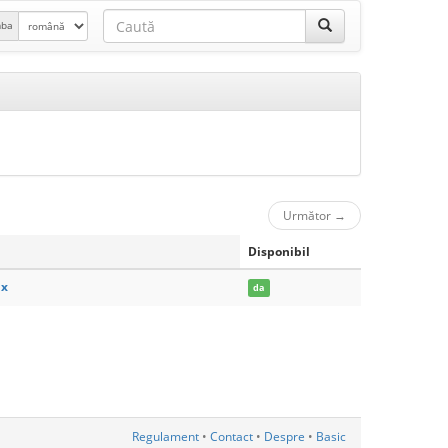
mba
Următor
→
Disponibil
ux
da
Regulament
•
Contact
•
Despre
•
Basic