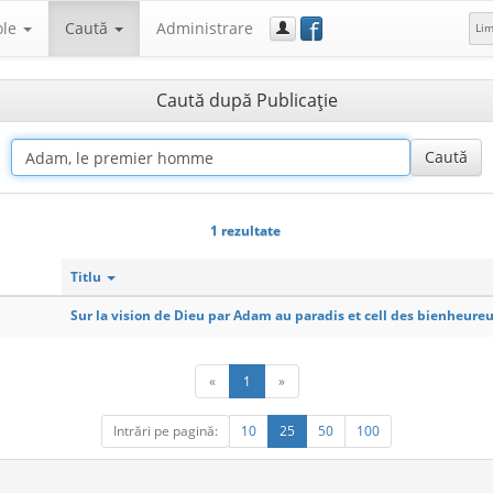
f
ole
Caută
Administrare
Li
Caută după Publicaţie
1 rezultate
Titlu
Sur la vision de Dieu par Adam au paradis et cell des bienheure
«
1
»
Intrări pe pagină:
10
25
50
100