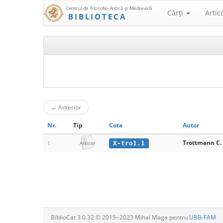
Centrul de Filosofie Antică şi Medievală
Cărţi
Artic
BIBLIOTECA
←
Anterior
Nr.
Tip
Cota
Autor
Trottmann C.
X-tro1.1
1
Articol
BiblioCat 3.0.32 © 2015‒2023 Mihai Maga pentru
UBB-FAM