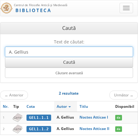
Centrul de Filosofie Antică şi Medievală
BIBLIOTECA
Caută
Text de căutat:
2 rezultate
←
Anterior
Următor
→
Nr.
Tip
Cota
Autor
Titlu
Disponibil
A. Gellius
Noctes Atticae I
GEL1.1.1
1
Carte
da
A. Gellius
Noctes Atticae II
GEL1.1.2
2
Carte
da