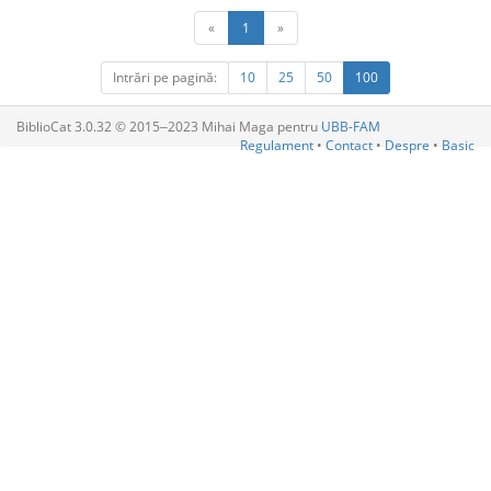
«
1
»
Intrări pe pagină:
10
25
50
100
BiblioCat 3.0.32 © 2015‒2023 Mihai Maga pentru
UBB-FAM
Regulament
•
Contact
•
Despre
•
Basic