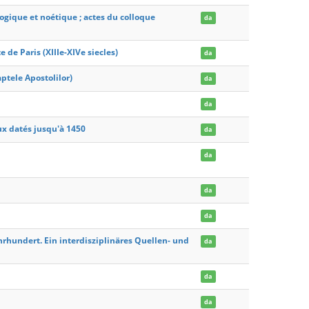
logique et noétique ; actes du colloque
da
e de Paris (XIIIe-XIVe siecles)
da
aptele Apostolilor)
da
da
ux datés jusqu'à 1450
da
da
da
da
hrhundert. Ein interdisziplinäres Quellen- und
da
da
da