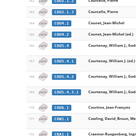
Courcelle, Pierre
COU2.1.2
162
Carte
Courcelle, Pierre
COU2.1.3
163
Carte
Counet, Jean-Michel
COU4.1
164
Carte
Counet, Jean-Michel (ed.)
COU4.2
165
Carte
Courtenay, William J.; Godd
COU5.4
166
Carte
Courtenay, William J. (ed.)
COU5.4.1
167
Carte
Courtenay, William J.; Godd
COU5.4.2
168
Carte
Courtenay, William J.; Godd
COU5.4.3.1
169
Carte
Courtine, Jean-François
COU6.1
170
Carte
Cowling, David; Bruun, Met
COW1.1
171
Carte
Craemer-Ruegenberg, Ingr
CRA1.1
172
Carte