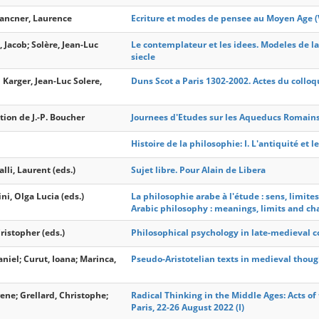
Lancner, Laurence
Ecriture et modes de pensee au Moyen Age (V
 Jacob; Solère, Jean-Luc
Le contemplateur et les idees. Modeles de la
siecle
 Karger, Jean-Luc Solere,
Duns Scot a Paris 1302-2002. Actes du colloq
tion de J.-P. Boucher
Journees d'Etudes sur les Aqueducs Romain
Histoire de la philosophie: I. L'antiquité et
lli, Laurent (eds.)
Sujet libre. Pour Alain de Libera
ini, Olga Lucia (eds.)
La philosophie arabe à l'étude : sens, limit
Arabic philosophy : meanings, limits and ch
ristopher (eds.)
Philosophical psychology in late-medieval
niel; Curut, Ioana; Marinca,
Pseudo-Aristotelian texts in medieval thoug
rene; Grellard, Christophe;
Radical Thinking in the Middle Ages: Acts of
Paris, 22-26 August 2022 (I)