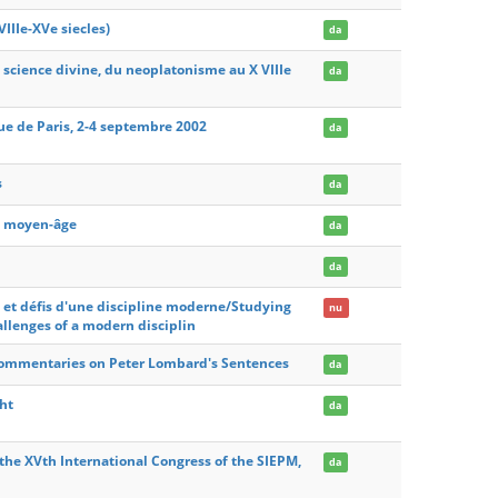
IIIe-XVe siecles)
da
 science divine, du neoplatonisme au X VIIIe
da
ue de Paris, 2-4 septembre 2002
da
s
da
 le moyen-âge
da
da
es et défis d'une discipline moderne/Studying
nu
allenges of a modern disciplin
 commentaries on Peter Lombard's Sentences
da
ht
da
 the XVth International Congress of the SIEPM,
da