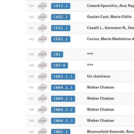
Catană-Spenchiu, Ana; Rep
CAT2.1
139
Carte
Goulet-Cazé, Marie-Odile
CAZ2.1
140
Carte
Cesalli L., Germann N., Ho
CES1.1
141
Carte
Cevins, Marie-Madeleine 
CEV1.1
142
Carte
***
CH1
143
Carte
***
CH7-8
144
Carte
Un chartreux
CHA3.1.1
145
Carte
Walter Chatton
CHA4.1.1
146
Carte
Walter Chatton
CHA4.2.1
147
Carte
Walter Chatton
CHA4.2.2
148
Carte
Walter Chatton
CHA4.2.3
149
Carte
Blumenfeld-Kosinski, Ren
CHR2.1
150
Carte