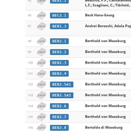
Beatrice, P.F.; Cantalamessa
BEA1.1
95
Carte
L.F.; Scaglioni, C.; Tibiletti
Beck Hans-Georg
BEC2.1
96
Carte
Andrei Bereschi, Adela P
BER1.3
97
Carte
Berthold von Moosburg
BER2.1
98
Carte
Berthold von Moosburg
BER2.2
99
Carte
Berthold von Moosburg
BER2.3
100
Carte
Berthold von Moosburg
BER2.4
101
Carte
Berthold von Moosburg
BER2.5#1
102
Carte
Berthold von Moosburg
BER2.5#2
103
Carte
Berthold von Moosburg
BER2.6
104
Carte
Berthold von Moosburg
BER2.7
105
Carte
Bertoldo di Moosburg
BER2.8
106
Carte