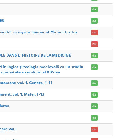
da
ES
da
orld : essays in honour of Miriam Griffin
nu
nu
LE DANS L`HISTOIRE DE LA MEDICINE
da
i în logica și teologia medievală cu un studiu
da
a jumătate a secolului al XIV-lea
stament, vol. 1. Geneza, 1-11
da
ment, vol. 1. Matei, 1-13
da
Platon
da
da
ard vol I
nu