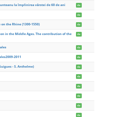
unteanu la împlinirea vârstei de 60 de ani
da
da
re on the Rhine (1300-1550)
da
on in the Middle Ages. The contribution of the
da
ales
da
ales2009-2011
da
 Guigues - S. Anthelme)
da
da
da
da
da
da