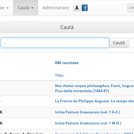
f
ole
Caută
Administrare
Li
Caută
686 rezultate
Titlu
Nec rhetor neque philosophus. Fonti, lingua 
Pico della mirandola (1484-87)
)
La France de Philippe Auguste. Le temps des
B.
Initia Patrum Graecorum (vol. 1 A-Λ )
B.
Initia Patrum Graecorum (vol. 1 M-Ω )