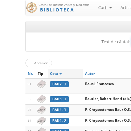
Centrul de Filosofie Antică şi Medievală
Cărţi
Artic
BIBLIOTECA
Text de căutat:
←
Anterior
Nr.
Tip
Cota
Autor
Bausi, Francesco
BAU2.1
91
Carte
Bautier, Robert-Henri (dir.
BAU3.1
92
Carte
P. Chrysostomus Baur O.S.
BAU4.1
93
Carte
P. Chrysostomus Baur O.S.
BAU4.2
94
Carte