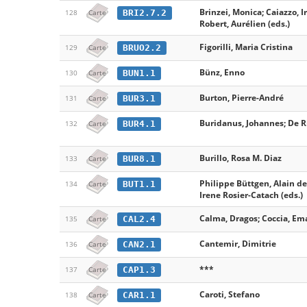
Brinzei, Monica; Caiazzo, I
BRI2.7.2
128
Carte
Robert, Aurélien (eds.)
Figorilli, Maria Cristina
BRUO2.2
129
Carte
Bünz, Enno
BUN1.1
130
Carte
Burton, Pierre-André
BUR3.1
131
Carte
Buridanus, Johannes; De Ri
BUR4.1
132
Carte
Burillo, Rosa M. Diaz
BUR8.1
133
Carte
Philippe Büttgen, Alain d
BUT1.1
134
Carte
Irene Rosier-Catach (eds.)
Calma, Dragos; Coccia, Em
CAL2.4
135
Carte
Cantemir, Dimitrie
CAN2.1
136
Carte
***
CAP1.3
137
Carte
Caroti, Stefano
CAR1.1
138
Carte