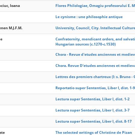
ciuc, Ioana
Flores Philologiae, Omagiu profesorului E. M
Le cynisme : une philosophie antique
enen M.J.F.M.
University, Council, City. Intellectual Cultu
de
Confraternity, mendicant orders, and salvati
Hungarian sources (c.1270-c.1530)
Chora - Revue d'etudes anciennes et mediev
Chora. Revue D'etudes anciennes et mediev
Lettres des premiers chartreux (I: s. Bruno -
Reportatio super Sententias, Liber I, dist. 1-9
Lectura super Sententias, Liber I, dist. 1-2
Lectura super Sententias, Liber I, dist. 3-7
Lectura super Sententias, Liber I, dist. 8-17
ate
The selected writings of Christine de Pizan