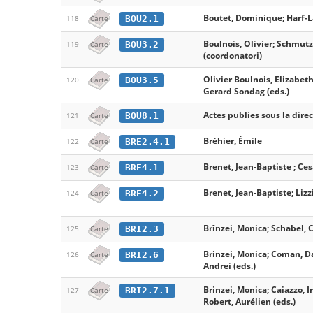
Boutet, Dominique; Harf-
BOU2.1
118
Carte
Boulnois, Olivier; Schmutz,
BOU3.2
119
Carte
(coordonatori)
Olivier Boulnois, Elizabeth
BOU3.5
120
Carte
Gerard Sondag (eds.)
Actes publies sous la direc
BOU8.1
121
Carte
Bréhier, Émile
BRE2.4.1
122
Carte
Brenet, Jean-Baptiste ; Cesa
BRE4.1
123
Carte
Brenet, Jean-Baptiste; Lizz
BRE4.2
124
Carte
Brînzei, Monica; Schabel, C
BRI2.3
125
Carte
Brinzei, Monica; Coman, Da
BRI2.6
126
Carte
Andrei (eds.)
Brinzei, Monica; Caiazzo, I
BRI2.7.1
127
Carte
Robert, Aurélien (eds.)