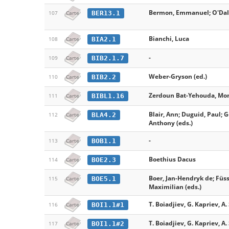
Bermon, Emmanuel; O'Daly
BER13.1
107
Carte
Bianchi, Luca
BIA2.1
108
Carte
-
BIB2.1.7
109
Carte
Weber-Gryson (ed.)
BIB2.2
110
Carte
Zerdoun Bat-Yehouda, Mo
BIBL1.16
111
Carte
Blair, Ann; Duguid, Paul; G
BLA4.2
112
Carte
Anthony (eds.)
-
BOB1.1
113
Carte
Boethius Dacus
BOE2.3
114
Carte
Boer, Jan-Hendryk de; Füss
BOE5.1
115
Carte
Maximilian (eds.)
T. Boiadjiev, G. Kapriev, A.
BOI1.1#1
116
Carte
T. Boiadjiev, G. Kapriev, A.
BOI1.1#2
117
Carte