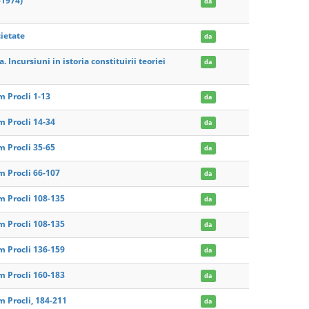
-1974)
da
cietate
da
. Incursiuni in istoria constituirii teoriei
da
 Procli 1-13
da
 Procli 14-34
da
 Procli 35-65
da
 Procli 66-107
da
 Procli 108-135
da
 Procli 108-135
da
 Procli 136-159
da
 Procli 160-183
da
 Procli, 184-211
da