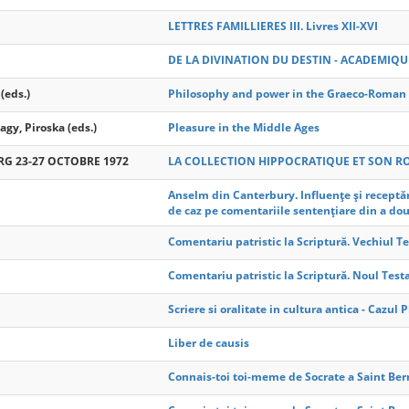
LETTRES FAMILLIERES III. Livres XII-XVI
DE LA DIVINATION DU DESTIN - ACADEMIQU
 (eds.)
Philosophy and power in the Graeco-Roman w
y, Piroska (eds.)
Pleasure in the Middle Ages
G 23-27 OCTOBRE 1972
LA COLLECTION HIPPOCRATIQUE ET SON RO
Anselm din Canterbury. Influențe și receptăr
de caz pe comentariile sentențiare din a dou
Comentariu patristic la Scriptură. Vechiul Te
Comentariu patristic la Scriptură. Noul Testa
Scriere si oralitate in cultura antica - Cazul 
Liber de causis
Connais-toi toi-meme de Socrate a Saint Bern