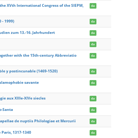
 the XVth International Congress of the SIEPM,
da
 - 1999)
da
tudien zum 13.-16. Jahrhundert
da
da
together with the 15th-century Abbreviatio
da
able y postincunable (1469-1520)
da
'islamophobie savante
da
gie aux XIIIe-XIVe siecles
da
o-Santa
da
Capellae de nuptiis Philologiae et Mercurii
da
e Paris, 1317-1340
da