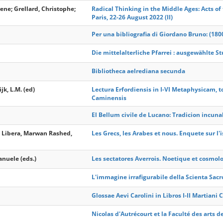
rene; Grellard, Christophe;
Radical Thinking in the Middle Ages: Acts of
Paris, 22-26 August 2022 (II)
Per una bibliografia di Giordano Bruno: (1800
Die mittelalterliche Pfarrei : ausgewählte S
Bibliotheca aelrediana secunda
jk, L.M. (ed)
Lectura Erfordiensis in I-VI Metaphysicam, 
Caminensis
El Bellum civile de Lucano: Tradicion incun
e Libera, Marwan Rashed,
Les Grecs, les Arabes et nous. Enquete sur l
anuele (eds.)
Les sectatores Averrois. Noetique et cosmolo
L'immagine irrafigurabile della Scienta Sacr
Glossae Aevi Carolini in Libros I-II Martiani 
Nicolas d'Autrécourt et la Faculté des arts d