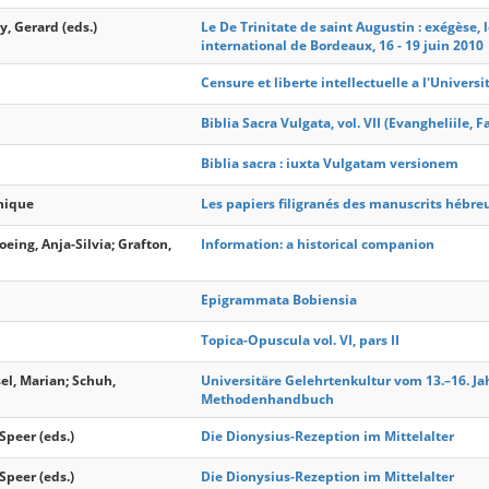
, Gerard (eds.)
Le De Trinitate de saint Augustin : exégèse, 
international de Bordeaux, 16 - 19 juin 2010
Censure et liberte intellectuelle a l'Universit
Biblia Sacra Vulgata, vol. VII (Evangheliile, F
Biblia sacra : iuxta Vulgatam versionem
nique
Les papiers filigranés des manuscrits hébre
oeing, Anja-Silvia; Grafton,
Information: a historical companion
Epigrammata Bobiensia
Topica-Opuscula vol. VI, pars II
el, Marian; Schuh,
Universitäre Gelehrtenkultur vom 13.–16. Ja
Methodenhandbuch
 Speer (eds.)
Die Dionysius-Rezeption im Mittelalter
 Speer (eds.)
Die Dionysius-Rezeption im Mittelalter