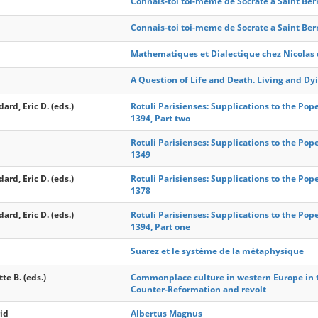
Connais-toi toi-meme de Socrate a Saint Bern
Connais-toi toi-meme de Socrate a Saint Bern
Mathematiques et Dialectique chez Nicolas
A Question of Life and Death. Living and Dy
ard, Eric D. (eds.)
Rotuli Parisienses: Supplications to the Pope
1394, Part two
Rotuli Parisienses: Supplications to the Pope
1349
ard, Eric D. (eds.)
Rotuli Parisienses: Supplications to the Pope
1378
ard, Eric D. (eds.)
Rotuli Parisienses: Supplications to the Pope
1394, Part one
Suarez et le système de la métaphysique
te B. (eds.)
Commonplace culture in western Europe in t
Counter-Reformation and revolt
id
Albertus Magnus