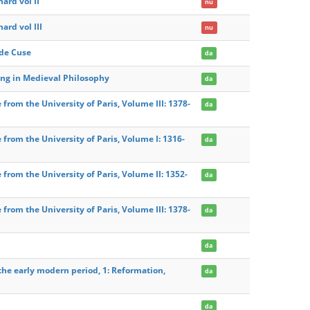
ard vol II
nu
ard vol III
nu
 de Cuse
da
ing in Medieval Philosophy
da
 from the University of Paris, Volume III: 1378-
da
 from the University of Paris, Volume I: 1316-
da
 from the University of Paris, Volume II: 1352-
da
 from the University of Paris, Volume III: 1378-
da
da
he early modern period, 1: Reformation,
da
da