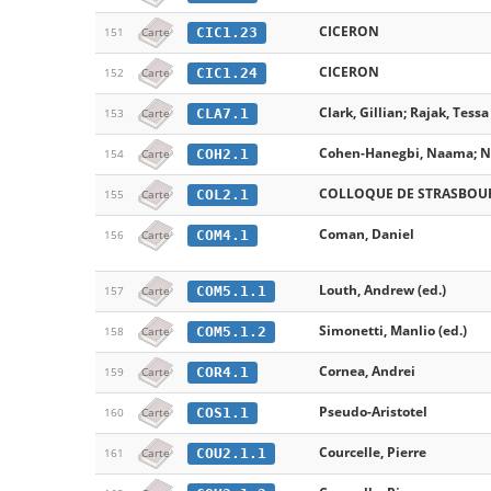
CICERON
CIC1.23
151
Carte
CICERON
CIC1.24
152
Carte
Clark, Gillian; Rajak, Tessa
CLA7.1
153
Carte
Cohen-Hanegbi, Naama; Nag
COH2.1
154
Carte
COLLOQUE DE STRASBOUR
COL2.1
155
Carte
Coman, Daniel
COM4.1
156
Carte
Louth, Andrew (ed.)
COM5.1.1
157
Carte
Simonetti, Manlio (ed.)
COM5.1.2
158
Carte
Cornea, Andrei
COR4.1
159
Carte
Pseudo-Aristotel
COS1.1
160
Carte
Courcelle, Pierre
COU2.1.1
161
Carte