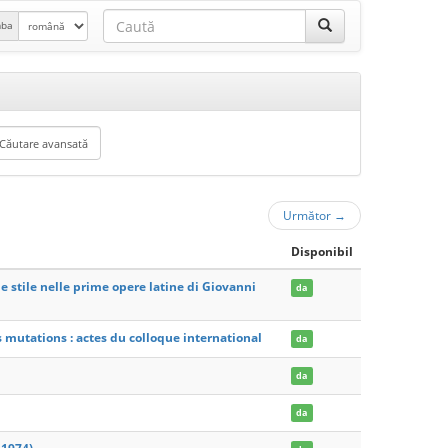
mba
Următor
→
Disponibil
e stile nelle prime opere latine di Giovanni
da
 mutations : actes du colloque international
da
da
da