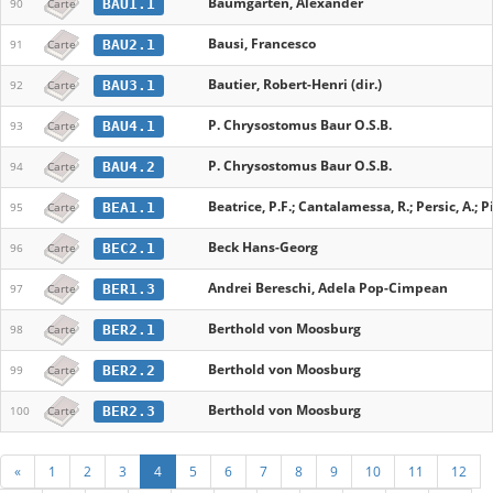
Baumgarten, Alexander
BAU1.1
90
Carte
Bausi, Francesco
BAU2.1
91
Carte
Bautier, Robert-Henri (dir.)
BAU3.1
92
Carte
P. Chrysostomus Baur O.S.B.
BAU4.1
93
Carte
P. Chrysostomus Baur O.S.B.
BAU4.2
94
Carte
Beatrice, P.F.; Cantalamessa, R.; Persic, A.; Piz
BEA1.1
95
Carte
Beck Hans-Georg
BEC2.1
96
Carte
Andrei Bereschi, Adela Pop-Cimpean
BER1.3
97
Carte
Berthold von Moosburg
BER2.1
98
Carte
Berthold von Moosburg
BER2.2
99
Carte
Berthold von Moosburg
BER2.3
100
Carte
«
1
2
3
4
5
6
7
8
9
10
11
12