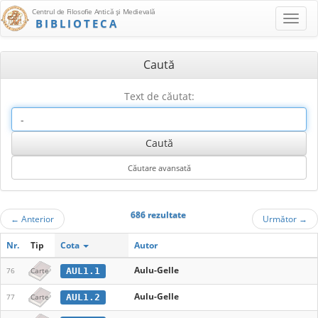
Centrul de Filosofie Antică şi Medievală
BIBLIOTECA
Caută
Text de căutat:
686 rezultate
←
Anterior
Următor
→
Nr.
Tip
Cota
Autor
Aulu-Gelle
AUL1.1
76
Carte
Aulu-Gelle
AUL1.2
77
Carte