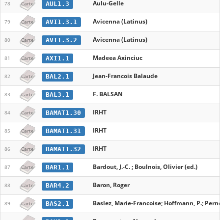
Aulu-Gelle
AUL1.3
78
Carte
Avicenna (Latinus)
AVI1.3.1
79
Carte
Avicenna (Latinus)
AVI1.3.2
80
Carte
Madeea Axinciuc
AXI1.1
81
Carte
Jean-Francois Balaude
BAL2.1
82
Carte
F. BALSAN
BAL3.1
83
Carte
IRHT
BAMAT1.30
84
Carte
IRHT
BAMAT1.31
85
Carte
IRHT
BAMAT1.32
86
Carte
Bardout, J.-C. ; Boulnois, Olivier (ed.)
BAR1.1
87
Carte
Baron, Roger
BAR4.2
88
Carte
Baslez, Marie-Francoise; Hoffmann, P.; Pernot
BAS2.1
89
Carte