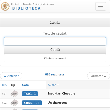
Centrul de Filosofie Antică şi Medievală
BIBLIOTECA
Caută
Text de căutat:
686 rezultate
←
Anterior
Următor
→
Nr.
Tip
Cota
Autor
Tsourkas, Cleobule
TSO1.1
651
Carte
Un chartreux
CHA3.1.1
652
Carte