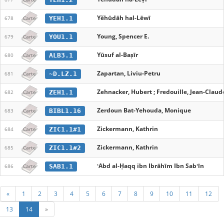
Yĕhūdāh hal-Lēwī
YEH1.1
678
Carte
Young, Spencer E.
YOU1.1
679
Carte
Yūsuf al-Baṣīr
ALB3.1
680
Carte
Zapartan, Liviu-Petru
~D.LZ.1
681
Carte
Zehnacker, Hubert ; Fredouille, Jean-Claud
ZEH1.1
682
Carte
Zerdoun Bat-Yehouda, Monique
BIBL1.16
683
Carte
Zickermann, Kathrin
ZIC1.1#1
684
Carte
Zickermann, Kathrin
ZIC1.1#2
685
Carte
ʻAbd al-Ḥaqq ibn Ibrāhīm Ibn Sabʻīn
SAB1.1
686
Carte
«
1
2
3
4
5
6
7
8
9
10
11
12
13
14
»