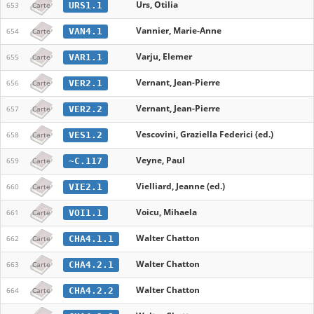
Urs, Otilia
URS1.1
653
Carte
Vannier, Marie-Anne
VAN4.1
654
Carte
Varju, Elemer
VAR1.1
655
Carte
Vernant, Jean-Pierre
VER2.1
656
Carte
Vernant, Jean-Pierre
VER2.2
657
Carte
Vescovini, Graziella Federici (ed.)
VES1.2
658
Carte
Veyne, Paul
~C.117
659
Carte
Vielliard, Jeanne (ed.)
VIE2.1
660
Carte
Voicu, Mihaela
VOI1.1
661
Carte
Walter Chatton
CHA4.1.1
662
Carte
Walter Chatton
CHA4.2.1
663
Carte
Walter Chatton
CHA4.2.2
664
Carte