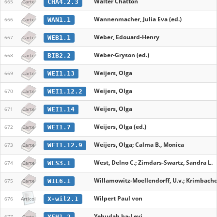
Walter Chatton
CHA4.2.3
665
Carte
Wannenmacher, Julia Eva (ed.)
WAN1.1
666
Carte
Weber, Edouard-Henry
WEB1.1
667
Carte
Weber-Gryson (ed.)
BIB2.2
668
Carte
Weijers, Olga
WEI1.13
669
Carte
Weijers, Olga
WEI1.12.2
670
Carte
Weijers, Olga
WEI1.14
671
Carte
Weijers, Olga (ed.)
WEI1.7
672
Carte
Weijers, Olga; Calma B., Monica
WEI1.12.9
673
Carte
West, Delno C.; Zimdars-Swartz, Sandra L.
WES3.1
674
Carte
Willamowitz-Moellendorff, U.v.; Krimbacher, 
WIL6.1
675
Carte
Wilpert Paul von
X-wil2.1
676
Articol
Yehudah ha-Leṿi
YEH1.2
677
Carte