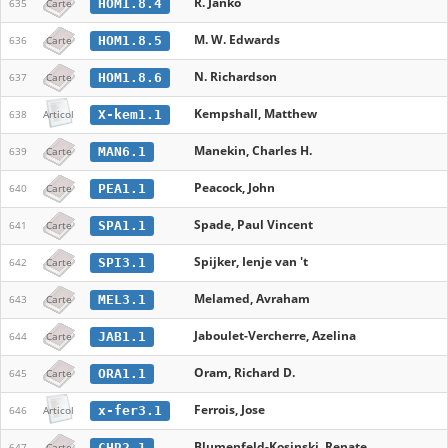
R. Janko
HOM1.8.4
635
Carte
M. W. Edwards
HOM1.8.5
636
Carte
N. Richardson
HOM1.8.6
637
Carte
Kempshall, Matthew
X-kem1.1
638
Articol
Manekin, Charles H.
MAN6.1
639
Carte
Peacock, John
PEA1.1
640
Carte
Spade, Paul Vincent
SPA1.1
641
Carte
Spijker, Ienje van 't
SPI3.1
642
Carte
Melamed, Avraham
MEL3.1
643
Carte
Jaboulet-Vercherre, Azelina
JAB1.1
644
Carte
Oram, Richard D.
ORA1.1
645
Carte
Ferrois, Jose
x-fer3.1
646
Articol
Blumenfeld-Kosinski, Renate
CHR2.1
647
Carte