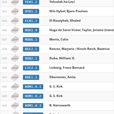
Yehudah ha-Leṿi
YEH1.2
623
Carte
Nils Hybel; Bjorn Poulsen
HYB1.1
624
Carte
El-Rouayheb, Khaled
ELR1.1
625
Carte
Hugo de Saint-Victor; Taylor, Jerome (transl
HUG1.4
626
Carte
Morris, Colin
MOR6.1
627
Carte
Reeves, Marjorie ; Hirsch-Reich, Beatrice
REE2.1
628
Carte
Duba, William O.
DUB2.1
629
Carte
Lickteig, Franz-Bernard
LIC2.1
630
Carte
Obermeier, Anita
OBE1.1
631
Carte
G. S. Kirk
HOM1.8.1
632
Carte
G. S. Kirk
HOM1.8.2
633
Carte
B. Hainsworth
HOM1.8.3
634
Carte