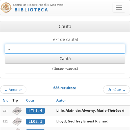
Centrul de Filosofie Antică şi Medievală
BIBLIOTECA
Caută
Text de căutat:
686 rezultate
←
Anterior
Următor
→
Nr.
Tip
Cota
Autor
Lille, Alain de; Alverny, Marie-Thérèse d'
LIL1.4
621
Carte
Lloyd, Geoffrey Ernest Richard
LLO2.1
622
Carte