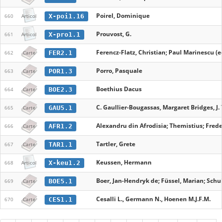
Poirel, Dominique
X-poi1.16
660
Articol
Prouvost, G.
X-pro1.1
661
Articol
Ferencz-Flatz, Christian; Paul Marinescu (e
FER2.1
662
Carte
Porro, Pasquale
POR1.3
663
Carte
Boethius Dacus
BOE2.3
664
Carte
C. Gaullier-Bougassas, Margaret Bridges, J. Y
GAU5.1
665
Carte
Alexandru din Afrodisia; Themistius; Freder
AFR1.2
666
Carte
Tartler, Grete
TAR1.1
667
Carte
Keussen, Hermann
X-keu1.2
668
Articol
Boer, Jan-Hendryk de; Füssel, Marian; Schu
BOE5.1
669
Carte
Cesalli L., Germann N., Hoenen M.J.F.M.
CES1.1
670
Carte