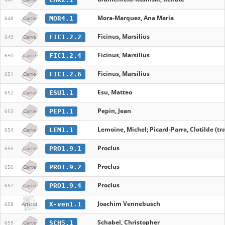
Mora-Marquez, Ana María
MOR4.1
648
Carte
Ficinus, Marsilius
FIC1.2.2
649
Carte
Ficinus, Marsilius
FIC1.2.4
650
Carte
Ficinus, Marsilius
FIC1.2.6
651
Carte
Esu, Matteo
ESU1.1
652
Carte
Pepin, Jean
PEP1.1
653
Carte
Lemoine, Michel; Picard-Parra, Clotilde (tra
LEM1.1
654
Carte
Proclus
PRO1.9.1
655
Carte
Proclus
PRO1.9.2
656
Carte
Proclus
PRO1.9.4
657
Carte
Joachim Vennebusch
X-ven1.1
658
Articol
Schabel, Christopher
SCH5.1
659
Carte