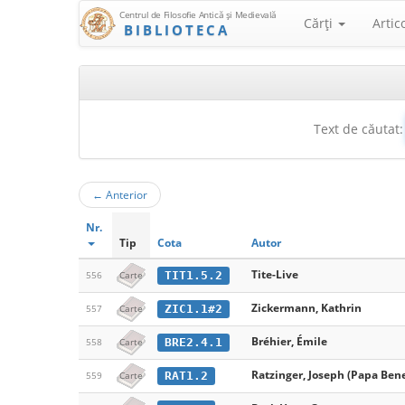
Centrul de Filosofie Antică şi Medievală
Cărţi
Artic
BIBLIOTECA
Text de căutat:
←
Anterior
Nr.
Tip
Cota
Autor
Tite-Live
TIT1.5.2
556
Carte
Zickermann, Kathrin
ZIC1.1#2
557
Carte
Bréhier, Émile
BRE2.4.1
558
Carte
Ratzinger, Joseph (Papa Bene
RAT1.2
559
Carte