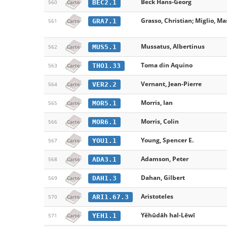
Beck Hans-Georg
BEC2.1
560
Carte
Grasso, Christian; Miglio, Ma
GRA7.1
561
Carte
Mussatus, Albertinus
MUS5.1
562
Carte
Toma din Aquino
THO1.33
563
Carte
Vernant, Jean-Pierre
VER2.2
564
Carte
Morris, Ian
MOR5.1
565
Carte
Morris, Colin
MOR6.1
566
Carte
Young, Spencer E.
YOU1.1
567
Carte
Adamson, Peter
ADA3.1
568
Carte
Dahan, Gilbert
DAH1.3
569
Carte
Aristoteles
ARI1.67.3
570
Carte
Yĕhūdāh hal-Lēwī
YEH1.1
571
Carte