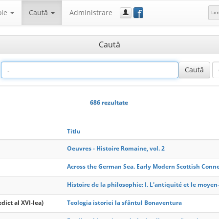
f
ole
Caută
Administrare
Li
Caută
686 rezultate
Titlu
Oeuvres - Histoire Romaine, vol. 2
Across the German Sea. Early Modern Scottish Conn
Histoire de la philosophie: I. L'antiquité et le moyen
dict al XVI-lea)
Teologia istoriei la sfântul Bonaventura