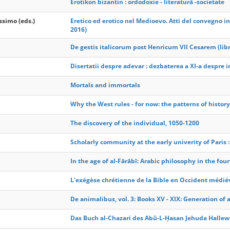
Erotikon bizantin : ordodoxie - literatură -societate
ssimo (eds.)
Eretico ed erotico nel Medioevo. Atti del convegno i
2016)
De gestis italicorum post Henricum VII Cesarem (libri
Disertatii despre adevar : dezbaterea a XI-a despre 
Mortals and immortals
Why the West rules - for now: the patterns of histor
The discovery of the individual, 1050-1200
Scholarly community at the early univerity of Paris 
In the age of al-Fārābī: Arabic philosophy in the fou
L'exégèse chrétienne de la Bible en Occident médiéva
De animalibus, vol. 3: Books XV - XIX: Generation of
Das Buch al-Chazari des Abû-L-Ḥasan Jehuda Hallew