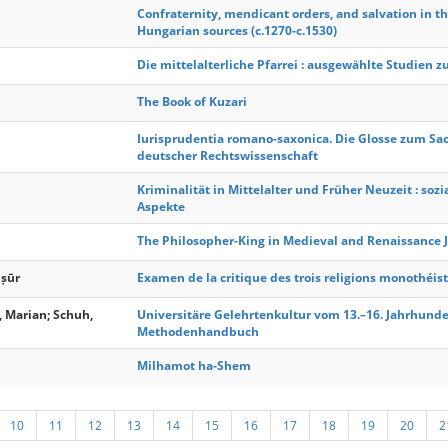
Confraternity, mendicant orders, and salvation in th
Hungarian sources (c.1270-c.1530)
Die mittelalterliche Pfarrei : ausgewählte Studien z
The Book of Kuzari
Iurisprudentia romano-saxonica. Die Glosse zum Sa
deutscher Rechtswissenschaft
Kriminalität in Mittelalter und Früher Neuzeit : sozi
Aspekte
The Philosopher-King in Medieval and Renaissance 
ṣūr
Examen de la critique des trois religions monothéis
, Marian; Schuh,
Universitäre Gelehrtenkultur vom 13.–16. Jahrhunder
Methodenhandbuch
Milhamot ha-Shem
10
11
12
13
14
15
16
17
18
19
20
2