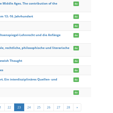
e Middle Ages. The contribution of the
da
um 13.-16. Jahrhundert
da
da
chsenspiegel-Lehnrecht und die Anfänge
da
ale, rechtliche, philosophische und literarische
da
Jewish Thought
da
tes
da
t. Ein interdisziplinäres Quellen- und
da
da
1
22
23
24
25
26
27
28
»