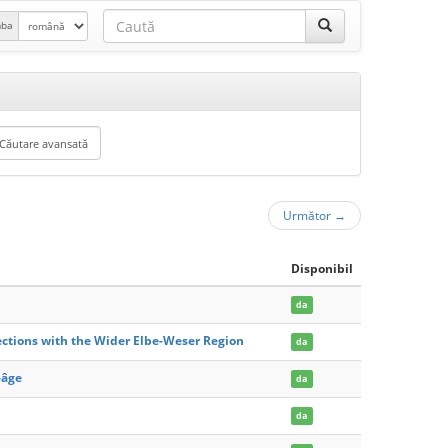
mba
Următor
→
Disponibil
da
ections with the Wider Elbe-Weser Region
da
-âge
da
da