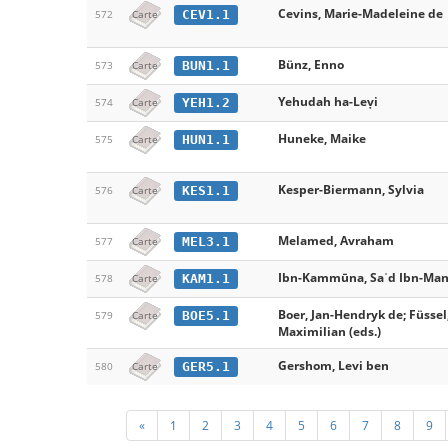
Cevins, Marie-Madeleine de
CEV1.1
572
Carte
Bünz, Enno
BUN1.1
573
Carte
Yehudah ha-Leṿi
YEH1.2
574
Carte
Huneke, Maike
HUN1.1
575
Carte
Kesper-Biermann, Sylvia
KES1.1
576
Carte
Melamed, Avraham
MEL3.1
577
Carte
Ibn-Kammūna, Saʿd Ibn-Man
KAM1.1
578
Carte
Boer, Jan-Hendryk de; Füssel
BOE5.1
579
Carte
Maximilian (eds.)
Gershom, Levi ben
GER5.1
580
Carte
«
1
2
3
4
5
6
7
8
9