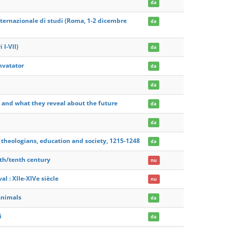
da
nternazionale di studi (Roma, 1-2 dicembre
da
 I-VII)
da
invatator
da
da
y and what they reveal about the future
da
da
: theologians, education and society, 1215-1248
da
rth/tenth century
nu
l : XIIe-XIVe siècle
nu
 animals
da
i
da