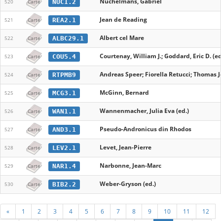
Nuchelmans, Gabriel
NUC1.2
520
Carte
Jean de Reading
REA2.1
521
Carte
Albert cel Mare
ALBC29.1
522
Carte
Courtenay, William J.; Goddard, Eric D. (ed
COU5.4
523
Carte
Andreas Speer; Fiorella Retucci; Thomas 
RTPMB9
524
Carte
McGinn, Bernard
MCG3.1
525
Carte
Wannenmacher, Julia Eva (ed.)
WAN1.1
526
Carte
Pseudo-Andronicus din Rhodos
AND3.1
527
Carte
Levet, Jean-Pierre
LEV2.1
528
Carte
Narbonne, Jean-Marc
NAR1.4
529
Carte
Weber-Gryson (ed.)
BIB2.2
530
Carte
«
1
2
3
4
5
6
7
8
9
10
11
12