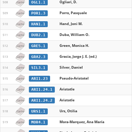
Ogliari, D.
OGL1.1
508
Carte
Porro, Pasquale
POR1.3
509
Carte
Hand, Joni M.
HAN1.1
510
Carte
Duba, William O.
DUB2.1
511
Carte
Green, Monica H.
GRE5.1
512
Carte
Gracia, Jorge J. E. (ed.)
GRA2.3
513
Carte
Silver, Daniel
SIL3.1
514
Carte
Pseudo-Aristotel
ARI1.23
515
Carte
Aristotle
ARI1.24.1
516
Carte
Aristotle
ARI1.24.2
517
Carte
Urs, Otilia
URS1.1
518
Carte
Mora-Marquez, Ana María
MOR4.1
519
Carte