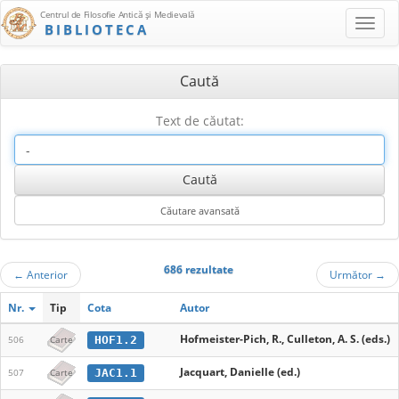
Centrul de Filosofie Antică şi Medievală
BIBLIOTECA
Caută
Text de căutat:
686 rezultate
←
Anterior
Următor
→
Nr.
Tip
Cota
Autor
Hofmeister-Pich, R., Culleton, A. S. (eds.)
HOF1.2
506
Carte
Jacquart, Danielle (ed.)
JAC1.1
507
Carte