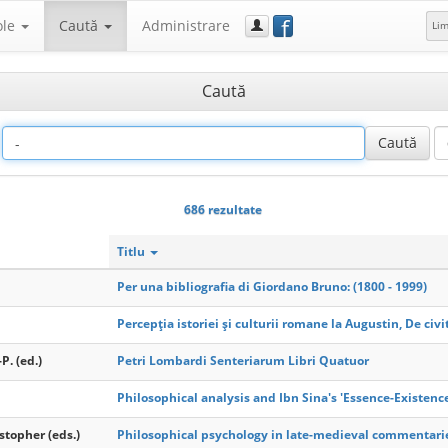
f
ole
Caută
Administrare
Li
Caută
686 rezultate
Titlu
Per una bibliografia di Giordano Bruno: (1800 - 1999)
Percepția istoriei și culturii romane la Augustin, De civi
P. (ed.)
Petri Lombardi Senteriarum Libri Quatuor
Philosophical analysis and Ibn Sina's 'Essence-Existence
stopher (eds.)
Philosophical psychology in late-medieval commentari