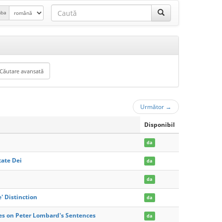
mba
Următor
→
Disponibil
da
tate Dei
da
da
' Distinction
da
es on Peter Lombard's Sentences
da