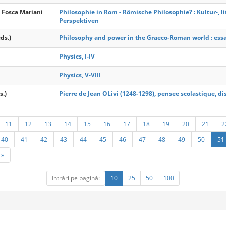
, Fosca Mariani
Philosophie in Rom - Römische Philosophie? : Kultur-, l
Perspektiven
eds.)
Philosophy and power in the Graeco-Roman world : essa
Physics, I-IV
Physics, V-VIII
s.)
Pierre de Jean OLivi (1248-1298), pensee scolastique, dis
11
12
13
14
15
16
17
18
19
20
21
2
40
41
42
43
44
45
46
47
48
49
50
51
»
Intrări pe pagină:
10
25
50
100