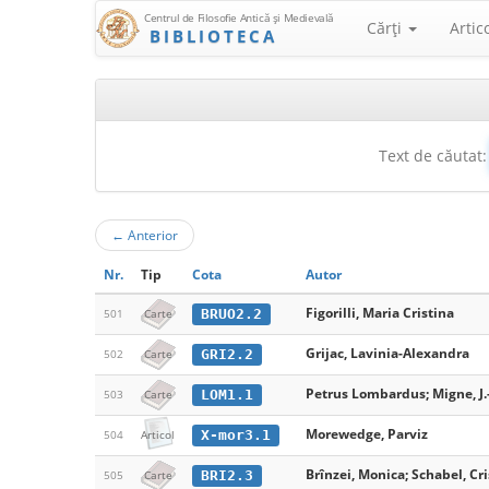
Centrul de Filosofie Antică şi Medievală
Cărţi
Artic
BIBLIOTECA
Text de căutat:
←
Anterior
Nr.
Tip
Cota
Autor
Figorilli, Maria Cristina
BRUO2.2
501
Carte
Grijac, Lavinia-Alexandra
GRI2.2
502
Carte
Petrus Lombardus; Migne, J.-
LOM1.1
503
Carte
Morewedge, Parviz
X-mor3.1
504
Articol
Brînzei, Monica; Schabel, Cri
BRI2.3
505
Carte