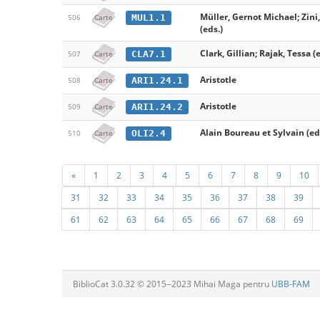
Müller, Gernot Michael; Zini
MUL1.1
506
Carte
(eds.)
Clark, Gillian; Rajak, Tessa (
CLA7.1
507
Carte
Aristotle
ARI1.24.1
508
Carte
Aristotle
ARI1.24.2
509
Carte
Alain Boureau et Sylvain (ed
OLI2.4
510
Carte
«
1
2
3
4
5
6
7
8
9
10
31
32
33
34
35
36
37
38
39
61
62
63
64
65
66
67
68
69
BiblioCat 3.0.32 © 2015‒2023 Mihai Maga pentru
UBB-FAM