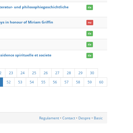
iteratur- und philosophiegeschichtliche
da
ys in honour of Miriam Griffin
nu
da
da
sidence spirituelle et societe
da
2
23
24
25
26
27
28
29
30
52
53
54
55
56
57
58
59
60
Regulament
•
Contact
•
Despre
•
Basic