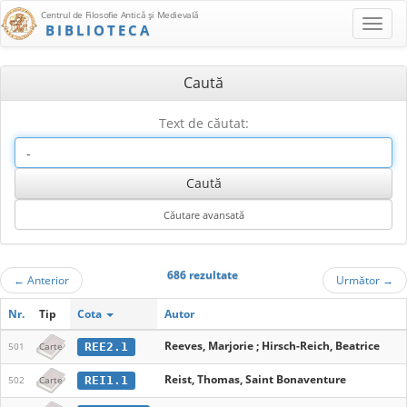
Centrul de Filosofie Antică şi Medievală
BIBLIOTECA
Caută
Text de căutat:
686 rezultate
←
Anterior
Următor
→
Nr.
Tip
Cota
Autor
Reeves, Marjorie ; Hirsch-Reich, Beatrice
REE2.1
501
Carte
Reist, Thomas, Saint Bonaventure
REI1.1
502
Carte