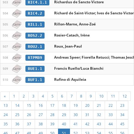
Richardus de Sancto Victore
RIC4.1.1
503
Carte
Richard de Saint-Victor; Ives de Sancto Victo
RIC4.2
504
Carte
Rillon-Marne, Anne-Zoé
RIL1.1
505
Carte
Rosier-Catach, Irène
ROS2.2
506
Carte
Roux, Jean-Paul
ROU2.1
507
Carte
Andreas Speer; Fiorella Retucci; Thomas Jesc
RTPMB9
508
Carte
Francis Ruello/Luca Bianchi
RUE1.1
509
Carte
Rufino di Aquileia
RUF1.1
510
Carte
«
1
2
3
4
5
6
7
8
9
10
11
12
13
14
15
16
17
18
19
20
21
22
23
24
25
26
27
28
29
30
31
32
33
34
35
36
37
38
39
40
41
42
43
44
45
46
47
48
49
50
51
52
53
54
55
56