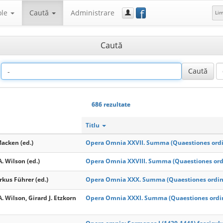
f
ole
Caută
Administrare
Li
Caută
686 rezultate
Titlu
acken (ed.)
Opera Omnia XXVII. Summa (Quaestiones ordin
. Wilson (ed.)
Opera Omnia XXVIII. Summa (Quaestiones ordi
kus Führer (ed.)
Opera Omnia XXX. Summa (Quaestiones ordinari
. Wilson, Girard J. Etzkorn
Opera Omnia XXXI. Summa (Quaestiones ordinar