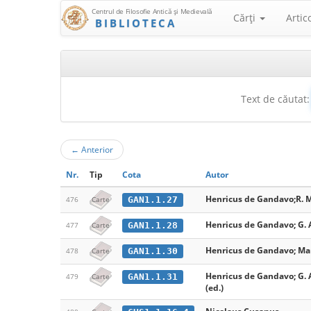
Centrul de Filosofie Antică şi Medievală
Cărţi
Artic
BIBLIOTECA
Text de căutat:
←
Anterior
Nr.
Tip
Cota
Autor
Henricus de Gandavo;R. M
GAN1.1.27
476
Carte
Henricus de Gandavo; G. A
GAN1.1.28
477
Carte
Henricus de Gandavo; Mar
GAN1.1.30
478
Carte
Henricus de Gandavo; G. A
GAN1.1.31
479
Carte
(ed.)