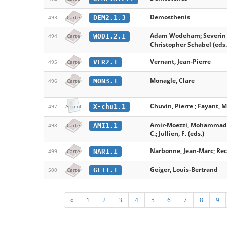
Demosthenis
DEM2.1.3
493
Carte
Adam Wodeham; Severin V
WOD1.2.1
494
Carte
Christopher Schabel (eds.
Vernant, Jean-Pierre
VER2.1
495
Carte
Monagle, Clare
MON3.1
496
Carte
Chuvin, Pierre ; Fayant, M
X-chu1.1
497
Articol
Amir-Moezzi, Mohammad Ali
AMI1.1
498
Carte
C.; Jullien, F. (eds.)
Narbonne, Jean-Marc; Rec
NAR1.1
499
Carte
Geiger, Louis-Bertrand
GEI1.1
500
Carte
«
1
2
3
4
5
6
7
8
9