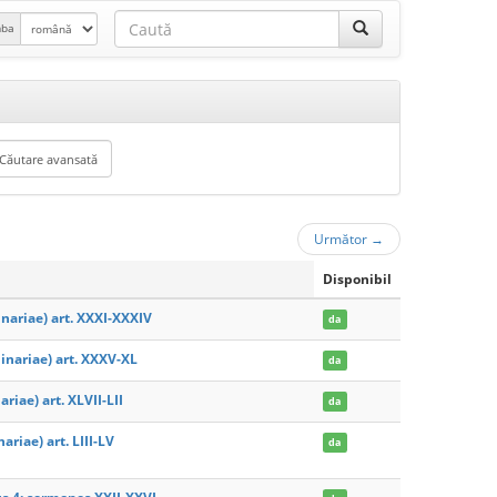
mba
Următor
→
Disponibil
ariae) art. XXXI-XXXIV
da
nariae) art. XXXV-XL
da
ae) art. XLVII-LII
da
iae) art. LIII-LV
da