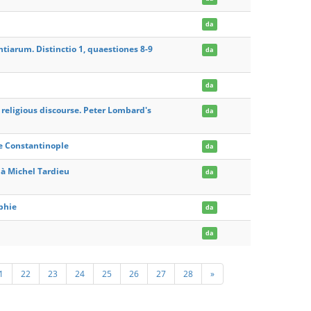
da
iarum. Distinctio 1, quaestiones 8-9
da
da
religious discourse. Peter Lombard's
da
ie Constantinople
da
à Michel Tardieu
da
ophie
da
da
1
22
23
24
25
26
27
28
»