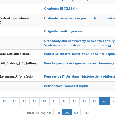
Orationes III (XLI-LXI)
alentinov Kitanov,
Ordinatio oxoniensis in primum librum Sentent
)
Originile gandirii grecesti
Orthodoxy and controversy in twelfth-century 
Sentences and the development of theology
arie-Christine (trad.)
Paul le Silentaire. Description de Sainte Soph
; Dubois, J. D.; Jullien,
Pensée grecque et sagesse d'orient: hommage 
kermann, Alfons (ed.)
Pensees de l'"Un" dans l'histoire de la philos
Penser avec Thomas d'Aquin
10
11
12
13
14
15
16
17
18
19
20
2
Intrări pe pagină:
10
25
50
100