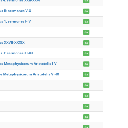
s 4: sermones XXII-XXVI
da
us II: sermones V-X
da
s 1, sermones I-IV
da
da
es XXVII-XXXIX
da
s 3: sermones XI-XXI
da
os Metaphysicorum Aristotelis I-V
da
s Metaphysicorum Aristotelis VI-IX
da
da
da
da
da
da