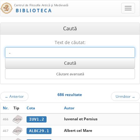
Centrul de Filosofie Antică şi Medievală
BIBLIOTECA
Caută
Text de căutat:
686 rezultate
←
Anterior
Următor
→
Nr.
Tip
Cota
Autor
Iuvenal et Persius
IUV1.2
466
Carte
Albert cel Mare
ALBC29.1
467
Carte