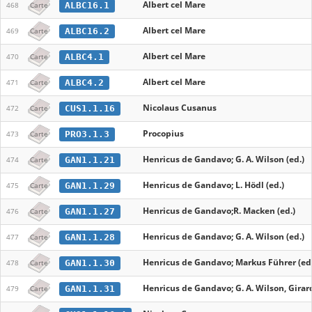
Albert cel Mare
ALBC16.1
468
Carte
Albert cel Mare
ALBC16.2
469
Carte
Albert cel Mare
ALBC4.1
470
Carte
Albert cel Mare
ALBC4.2
471
Carte
Nicolaus Cusanus
CUS1.1.16
472
Carte
Procopius
PRO3.1.3
473
Carte
Henricus de Gandavo; G. A. Wilson (ed.)
GAN1.1.21
474
Carte
Henricus de Gandavo; L. Hödl (ed.)
GAN1.1.29
475
Carte
Henricus de Gandavo;R. Macken (ed.)
GAN1.1.27
476
Carte
Henricus de Gandavo; G. A. Wilson (ed.)
GAN1.1.28
477
Carte
Henricus de Gandavo; Markus Führer (ed.
GAN1.1.30
478
Carte
Henricus de Gandavo; G. A. Wilson, Girard 
GAN1.1.31
479
Carte