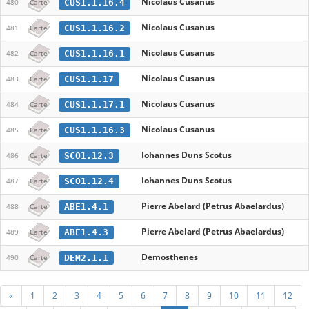
Nicolaus Cusanus
CUS1.1.16.4
480
Carte
Nicolaus Cusanus
CUS1.1.16.2
481
Carte
Nicolaus Cusanus
CUS1.1.16.1
482
Carte
Nicolaus Cusanus
CUS1.1.17
483
Carte
Nicolaus Cusanus
CUS1.1.17.1
484
Carte
Nicolaus Cusanus
CUS1.1.16.3
485
Carte
Iohannes Duns Scotus
SCO1.12.3
486
Carte
Iohannes Duns Scotus
SCO1.12.4
487
Carte
Pierre Abelard (Petrus Abaelardus)
ABE1.4.1
488
Carte
Pierre Abelard (Petrus Abaelardus)
ABE1.4.3
489
Carte
Demosthenes
DEM2.1.1
490
Carte
«
1
2
3
4
5
6
7
8
9
10
11
12