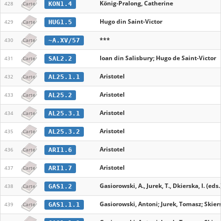
König-Pralong, Catherine
KON1.4
428
Carte
Hugo din Saint-Victor
HUG1.5
429
Carte
***
~A.XV/57
430
Carte
Ioan din Salisbury; Hugo de Saint-Victor
SAL2.2
431
Carte
Aristotel
AL25.1.1
432
Carte
Aristotel
AL25.2
433
Carte
Aristotel
AL25.3.1
434
Carte
Aristotel
AL25.3.2
435
Carte
Aristotel
ARI1.6
436
Carte
Aristotel
ARI1.7
437
Carte
Gasiorowski, A., Jurek, T., Dkierska, I. (eds.
GAS1.2
438
Carte
Gasiorowski, Antoni; Jurek, Tomasz; Skiers
GAS1.1.1
439
Carte