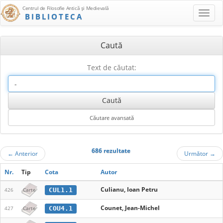
Centrul de Filosofie Antică şi Medievală
BIBLIOTECA
Caută
Text de căutat:
686 rezultate
←
Anterior
Următor
→
Nr.
Tip
Cota
Autor
Culianu, Ioan Petru
CUL1.1
426
Carte
Counet, Jean-Michel
COU4.1
427
Carte