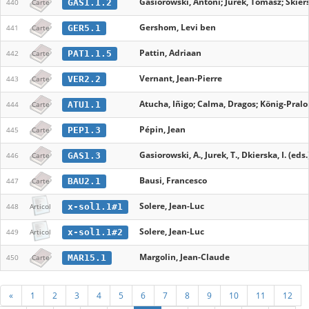
Gasiorowski, Antoni; Jurek, Tomasz; Skiers
GAS1.1.2
440
Carte
Gershom, Levi ben
GER5.1
441
Carte
Pattin, Adriaan
PAT1.1.5
442
Carte
Vernant, Jean-Pierre
VER2.2
443
Carte
Atucha, Iñigo; Calma, Dragos; König-Pralon
ATU1.1
444
Carte
Pépin, Jean
PEP1.3
445
Carte
Gasiorowski, A., Jurek, T., Dkierska, I. (eds.
GAS1.3
446
Carte
Bausi, Francesco
BAU2.1
447
Carte
Solere, Jean-Luc
x-sol1.1#1
448
Articol
Solere, Jean-Luc
x-sol1.1#2
449
Articol
Margolin, Jean-Claude
MAR15.1
450
Carte
«
1
2
3
4
5
6
7
8
9
10
11
12