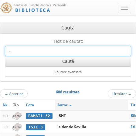
Centrul de Filosofie Antică şi Medievală
BIBLIOTECA
Caută
Text de căutat:
686 rezultate
←
Anterior
Următor
→
Nr.
Tip
Cota
Autor
Tit
IRHT
Bi
BAMAT1.32
361
Carte
Isidor de Sevilla
Eti
ISI1.3
362
Carte