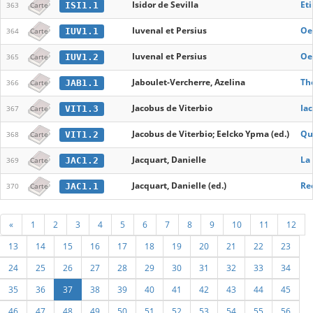
Isidor de Sevilla
Eti
ISI1.1
363
Carte
Iuvenal et Persius
Oe
IUV1.1
364
Carte
Iuvenal et Persius
Oe
IUV1.2
365
Carte
Jaboulet-Vercherre, Azelina
Th
JAB1.1
366
Carte
Jacobus de Viterbio
Iac
VIT1.3
367
Carte
Jacobus de Viterbio; Eelcko Ypma (ed.)
Qu
VIT1.2
368
Carte
Jacquart, Danielle
La 
JAC1.2
369
Carte
Jacquart, Danielle (ed.)
Rec
JAC1.1
370
Carte
«
1
2
3
4
5
6
7
8
9
10
11
12
13
14
15
16
17
18
19
20
21
22
23
24
25
26
27
28
29
30
31
32
33
34
35
36
37
38
39
40
41
42
43
44
45
46
47
48
49
50
51
52
53
54
55
56