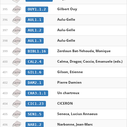
Gilbert Ouy
OUY1.1.2
395
Carte
Aulu-Gelle
AUL1.1
396
Carte
Aulu-Gelle
AUL1.2
397
Carte
Aulu-Gelle
AUL1.3
398
Carte
Zerdoun Bat-Yehouda, Monique
BIBL1.16
399
Carte
Calma, Dragos; Coccia, Emanuele (eds.)
CAL2.4
400
Carte
Gilson, Etienne
GIL1.6
401
Carte
Pierre Damien
DAM2.1
402
Carte
Un chartreux
CHA3.1.1
403
Carte
CICERON
CIC1.23
404
Carte
Seneca, Lucius Annaeus
SEN1.5
405
Carte
Narbonne, Jean-Marc
NAR1.2
406
Carte