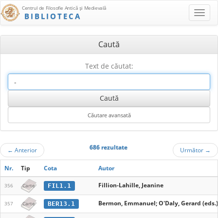
Centrul de Filosofie Antică şi Medievală
BIBLIOTECA
Caută
Text de căutat:
686 rezultate
←
Anterior
Următor
→
Nr.
Tip
Cota
Autor
Fillion-Lahille, Jeanine
FIL1.1
356
Carte
Bermon, Emmanuel; O'Daly, Gerard (eds.)
BER13.1
357
Carte