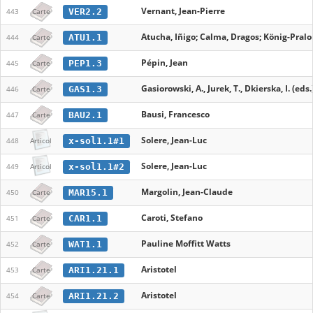
Vernant, Jean-Pierre
VER2.2
443
Carte
Atucha, Iñigo; Calma, Dragos; König-Pralon
ATU1.1
444
Carte
Pépin, Jean
PEP1.3
445
Carte
Gasiorowski, A., Jurek, T., Dkierska, I. (eds.
GAS1.3
446
Carte
Bausi, Francesco
BAU2.1
447
Carte
Solere, Jean-Luc
x-sol1.1#1
448
Articol
Solere, Jean-Luc
x-sol1.1#2
449
Articol
Margolin, Jean-Claude
MAR15.1
450
Carte
Caroti, Stefano
CAR1.1
451
Carte
Pauline Moffitt Watts
WAT1.1
452
Carte
Aristotel
ARI1.21.1
453
Carte
Aristotel
ARI1.21.2
454
Carte