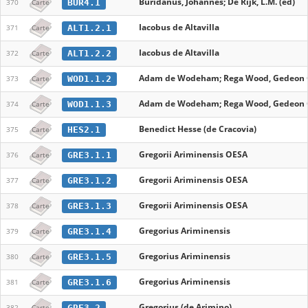
Buridanus, Johannes; De Rijk, L.M. (ed)
BUR4.1
370
Carte
Iacobus de Altavilla
ALT1.2.1
371
Carte
Iacobus de Altavilla
ALT1.2.2
372
Carte
Adam de Wodeham; Rega Wood, Gedeon G
WOD1.1.2
373
Carte
Adam de Wodeham; Rega Wood, Gedeon G
WOD1.1.3
374
Carte
Benedict Hesse (de Cracovia)
HES2.1
375
Carte
Gregorii Ariminensis OESA
GRE3.1.1
376
Carte
Gregorii Ariminensis OESA
GRE3.1.2
377
Carte
Gregorii Ariminensis OESA
GRE3.1.3
378
Carte
Gregorius Ariminensis
GRE3.1.4
379
Carte
Gregorius Ariminensis
GRE3.1.5
380
Carte
Gregorius Ariminensis
GRE3.1.6
381
Carte
Gregorius (de Arimino)
GRE3.2
382
Carte