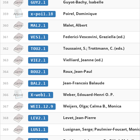
Guyot-Bachy, Isabelle
GUY2.1
358
Carte
Poirel, Dominique
x-poi1.18
359
Articol
Malet, Albert
MAL2.1
360
Carte
Federici-Vescovini, Graziella (ed.)
VES1.1
361
Carte
Toussaint, S.; Trottmann, C. (eds.)
TOU2.1
362
Carte
Vielliard, Jeanne (ed.)
VIE2.1
363
Carte
Roux, Jean-Paul
ROU2.1
364
Carte
Jean-Francois Balaude
BAL2.1
365
Carte
Weber, Edouard-Henri O. P.
X-web1.1
366
Articol
Weijers, Olga; Calma B., Monica
WEI1.12.9
367
Carte
Levet, Jean-Pierre
LEV2.1
368
Carte
Lusignan, Serge; Paulmier-Foucart, Moniq
LUS1.1
369
Carte