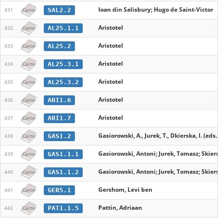
Ioan din Salisbury; Hugo de Saint-Victor
SAL2.2
431
Carte
Aristotel
AL25.1.1
432
Carte
Aristotel
AL25.2
433
Carte
Aristotel
AL25.3.1
434
Carte
Aristotel
AL25.3.2
435
Carte
Aristotel
ARI1.6
436
Carte
Aristotel
ARI1.7
437
Carte
Gasiorowski, A., Jurek, T., Dkierska, I. (eds.
GAS1.2
438
Carte
Gasiorowski, Antoni; Jurek, Tomasz; Skiers
GAS1.1.1
439
Carte
Gasiorowski, Antoni; Jurek, Tomasz; Skiers
GAS1.1.2
440
Carte
Gershom, Levi ben
GER5.1
441
Carte
Pattin, Adriaan
PAT1.1.5
442
Carte