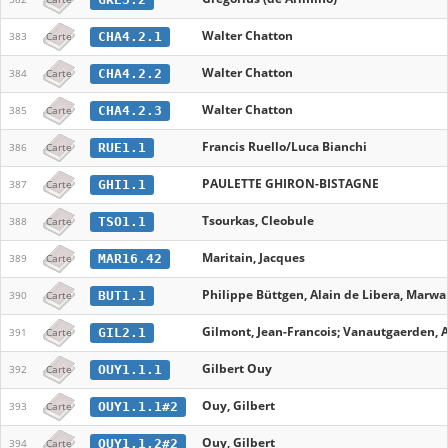
Walter Chatton
CHA4.2.1
383
Carte
Walter Chatton
CHA4.2.2
384
Carte
Walter Chatton
CHA4.2.3
385
Carte
Francis Ruello/Luca Bianchi
RUE1.1
386
Carte
PAULETTE GHIRON-BISTAGNE
GHI1.1
387
Carte
Tsourkas, Cleobule
TSO1.1
388
Carte
Maritain, Jacques
MAR16.42
389
Carte
Philippe Büttgen, Alain de Libera, Marwan
BUT1.1
390
Carte
Gilmont, Jean-Francois; Vanautgaerden, 
GIL2.1
391
Carte
Gilbert Ouy
OUY1.1.1
392
Carte
Ouy, Gilbert
OUY1.1.1#2
393
Carte
Ouy, Gilbert
OUY1.1.2#2
394
Carte