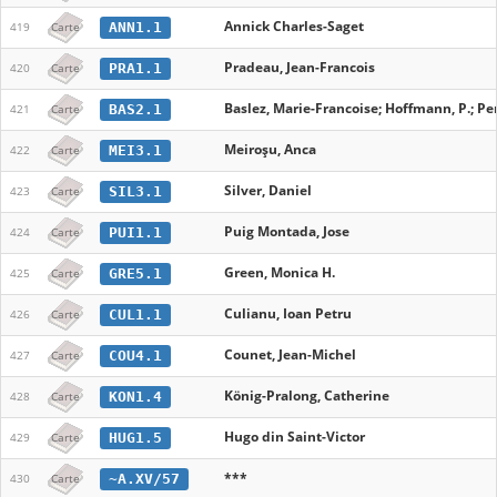
Annick Charles-Saget
ANN1.1
419
Carte
Pradeau, Jean-Francois
PRA1.1
420
Carte
Baslez, Marie-Francoise; Hoffmann, P.; Pern
BAS2.1
421
Carte
Meiroșu, Anca
MEI3.1
422
Carte
Silver, Daniel
SIL3.1
423
Carte
Puig Montada, Jose
PUI1.1
424
Carte
Green, Monica H.
GRE5.1
425
Carte
Culianu, Ioan Petru
CUL1.1
426
Carte
Counet, Jean-Michel
COU4.1
427
Carte
König-Pralong, Catherine
KON1.4
428
Carte
Hugo din Saint-Victor
HUG1.5
429
Carte
***
~A.XV/57
430
Carte