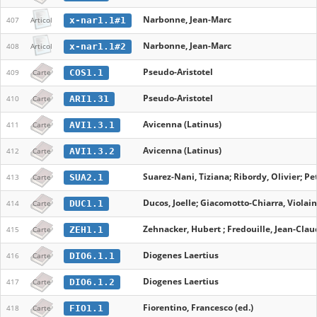
Narbonne, Jean-Marc
x-nar1.1#1
407
Articol
Narbonne, Jean-Marc
x-nar1.1#2
408
Articol
Pseudo-Aristotel
COS1.1
409
Carte
Pseudo-Aristotel
ARI1.31
410
Carte
Avicenna (Latinus)
AVI1.3.1
411
Carte
Avicenna (Latinus)
AVI1.3.2
412
Carte
Suarez-Nani, Tiziana; Ribordy, Olivier; P
SUA2.1
413
Carte
Ducos, Joelle; Giacomotto-Chiarra, Violaine
DUC1.1
414
Carte
Zehnacker, Hubert ; Fredouille, Jean-Clau
ZEH1.1
415
Carte
Diogenes Laertius
DIO6.1.1
416
Carte
Diogenes Laertius
DIO6.1.2
417
Carte
Fiorentino, Francesco (ed.)
FIO1.1
418
Carte