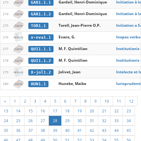
Gardeil, Henri-Dominique
Initiation à 
GAR1.1.1
273
Carte
Gardeil, Henri-Dominique
Initiation à 
GAR1.1.2
274
Carte
Torell, Jean-Pierre O.P.
Initiation a 
TOR1.1
275
Carte
Evans, G.
Inopes verbo
x-eva1.1
276
Articol
M. F. Quintilian
Institutionis 
QUI1.1.1
277
Carte
M. F. Quintilian
Institutionis 
QUI1.1.2
278
Carte
Jolivet, Jean
Intelecte et I
X-jol1.2
279
Articol
Huneke, Maike
Iurisprudent
HUN1.1
280
Carte
«
1
2
3
4
5
6
7
8
9
10
11
12
13
14
15
16
17
18
19
20
21
22
23
24
25
26
27
28
29
30
31
32
33
34
35
36
37
38
39
40
41
42
43
44
45
46
47
48
49
50
51
52
53
54
55
56