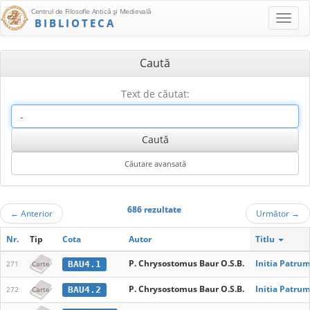
Centrul de Filosofie Antică şi Medievală
BIBLIOTECA
Caută
Text de căutat:
686 rezultate
←
Anterior
Următor
→
Nr.
Tip
Cota
Autor
Titlu
P. Chrysostomus Baur O.S.B.
Initia Patrum
BAU4.1
271
Carte
P. Chrysostomus Baur O.S.B.
Initia Patrum
BAU4.2
272
Carte