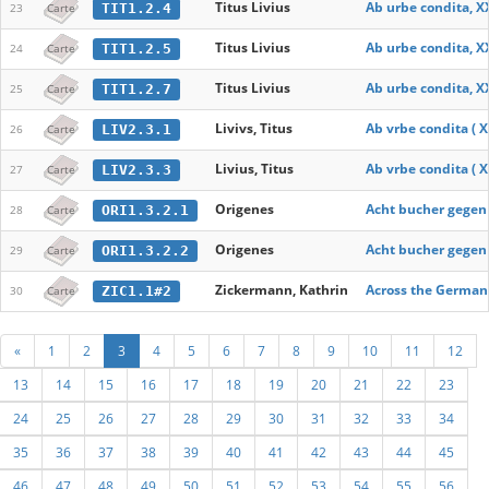
Titus Livius
Ab urbe condita, X
TIT1.2.4
23
Carte
Titus Livius
Ab urbe condita, X
TIT1.2.5
24
Carte
Titus Livius
Ab urbe condita, X
TIT1.2.7
25
Carte
Livivs, Titus
Ab vrbe condita ( X
LIV2.3.1
26
Carte
Livius, Titus
Ab vrbe condita ( X
LIV2.3.3
27
Carte
Origenes
Acht bucher gegen Ce
ORI1.3.2.1
28
Carte
Origenes
Acht bucher gegen Ce
ORI1.3.2.2
29
Carte
Zickermann, Kathrin
Across the German 
ZIC1.1#2
30
Carte
«
1
2
3
4
5
6
7
8
9
10
11
12
13
14
15
16
17
18
19
20
21
22
23
24
25
26
27
28
29
30
31
32
33
34
35
36
37
38
39
40
41
42
43
44
45
46
47
48
49
50
51
52
53
54
55
56