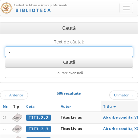
Centrul de Filosofie Antică şi Medievală
BIBLIOTECA
Caută
Text de căutat:
686 rezultate
←
Anterior
Următor
→
Nr.
Tip
Cota
Autor
Titlu
Titus Livius
Ab urbe condita, VI
TIT1.2.2
21
Carte
Titus Livius
Ab urbe condita, XX
TIT1.2.3
22
Carte