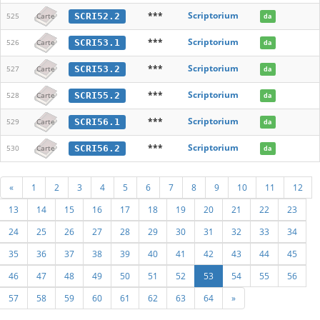
***
Scriptorium
SCRI52.2
525
Carte
da
***
Scriptorium
SCRI53.1
526
Carte
da
***
Scriptorium
SCRI53.2
527
Carte
da
***
Scriptorium
SCRI55.2
528
Carte
da
***
Scriptorium
SCRI56.1
529
Carte
da
***
Scriptorium
SCRI56.2
530
Carte
da
«
1
2
3
4
5
6
7
8
9
10
11
12
13
14
15
16
17
18
19
20
21
22
23
24
25
26
27
28
29
30
31
32
33
34
35
36
37
38
39
40
41
42
43
44
45
46
47
48
49
50
51
52
53
54
55
56
57
58
59
60
61
62
63
64
»