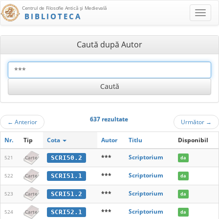
Centrul de Filosofie Antică şi Medievală
BIBLIOTECA
Caută după Autor
637 rezultate
←
Anterior
Următor
→
Nr.
Tip
Cota
Autor
Titlu
Disponibil
***
Scriptorium
SCRI50.2
521
Carte
da
***
Scriptorium
SCRI51.1
522
Carte
da
***
Scriptorium
SCRI51.2
523
Carte
da
***
Scriptorium
SCRI52.1
524
Carte
da