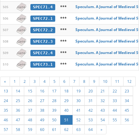
***
Speculum. A Journal of Medieval S
SPEC71.4
505
Carte
***
Speculum. A Journal of Medieval S
SPEC72.1
506
Carte
***
Speculum. A Journal of Medieval S
SPEC72.2
507
Carte
***
Speculum. A Journal of Medieval S
SPEC72.3
508
Carte
***
Speculum. A Journal of Medieval S
SPEC72.4
509
Carte
***
Speculum. A Journal of Medieval S
SPEC73.1
510
Carte
«
1
2
3
4
5
6
7
8
9
10
11
12
13
14
15
16
17
18
19
20
21
22
23
24
25
26
27
28
29
30
31
32
33
34
35
36
37
38
39
40
41
42
43
44
45
46
47
48
49
50
51
52
53
54
55
56
57
58
59
60
61
62
63
64
»