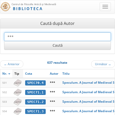
Centrul de Filosofie Antică şi Medievală
BIBLIOTECA
Caută după Autor
637 rezultate
←
Anterior
Următor
→
Nr.
Tip
Cota
Autor
Titlu
***
Speculum. A Journal of Medieval S
SPEC70.4
501
Carte
***
Speculum. A Journal of Medieval S
SPEC71.1
502
Carte
***
Speculum. A Journal of Medieval S
SPEC71.2
503
Carte
***
Speculum. A Journal of Medieval S
SPEC71.3
504
Carte