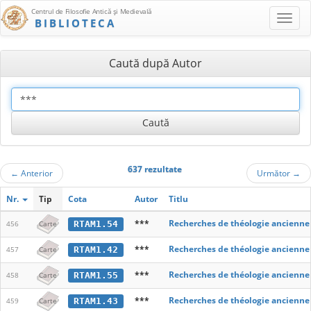
Centrul de Filosofie Antică şi Medievală
BIBLIOTECA
Caută după Autor
637 rezultate
←
Anterior
Următor
→
Nr.
Tip
Cota
Autor
Titlu
***
Recherches de théologie ancienne
RTAM1.54
456
Carte
***
Recherches de théologie ancienne
RTAM1.42
457
Carte
***
Recherches de théologie ancienne
RTAM1.55
458
Carte
***
Recherches de théologie ancienne
RTAM1.43
459
Carte