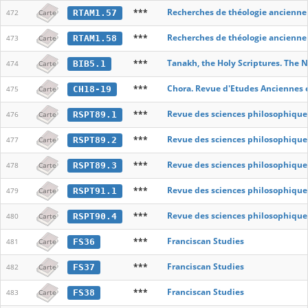
***
Recherches de théologie ancienne
RTAM1.57
472
Carte
***
Recherches de théologie ancienne
RTAM1.58
473
Carte
***
Tanakh, the Holy Scriptures. The 
BIB5.1
474
Carte
***
Chora. Revue d'Etudes Anciennes 
CH18-19
475
Carte
***
Revue des sciences philosophique
RSPT89.1
476
Carte
***
Revue des sciences philosophique
RSPT89.2
477
Carte
***
Revue des sciences philosophique
RSPT89.3
478
Carte
***
Revue des sciences philosophique
RSPT91.1
479
Carte
***
Revue des sciences philosophique
RSPT90.4
480
Carte
***
Franciscan Studies
FS36
481
Carte
***
Franciscan Studies
FS37
482
Carte
***
Franciscan Studies
FS38
483
Carte