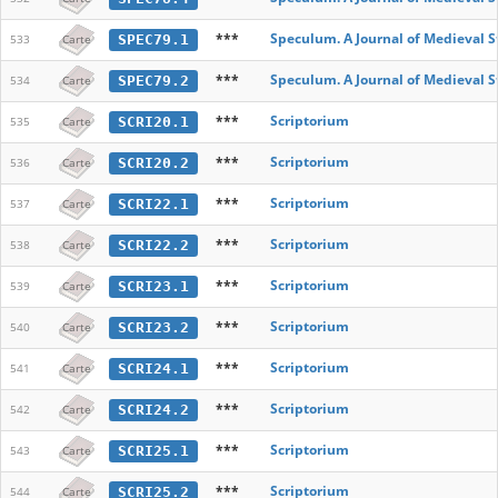
***
Speculum. A Journal of Medieval S
SPEC79.1
533
Carte
***
Speculum. A Journal of Medieval S
SPEC79.2
534
Carte
***
Scriptorium
SCRI20.1
535
Carte
***
Scriptorium
SCRI20.2
536
Carte
***
Scriptorium
SCRI22.1
537
Carte
***
Scriptorium
SCRI22.2
538
Carte
***
Scriptorium
SCRI23.1
539
Carte
***
Scriptorium
SCRI23.2
540
Carte
***
Scriptorium
SCRI24.1
541
Carte
***
Scriptorium
SCRI24.2
542
Carte
***
Scriptorium
SCRI25.1
543
Carte
***
Scriptorium
SCRI25.2
544
Carte