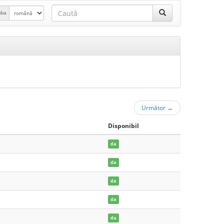
mba
Următor
→
Disponibil
da
da
da
da
da