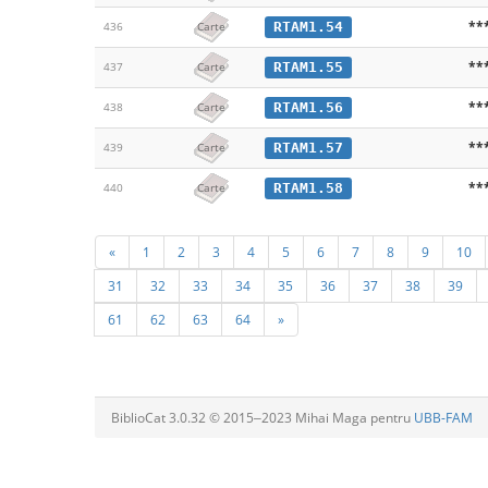
**
RTAM1.54
436
Carte
**
RTAM1.55
437
Carte
**
RTAM1.56
438
Carte
**
RTAM1.57
439
Carte
**
RTAM1.58
440
Carte
«
1
2
3
4
5
6
7
8
9
10
31
32
33
34
35
36
37
38
39
61
62
63
64
»
BiblioCat 3.0.32 © 2015‒2023 Mihai Maga pentru
UBB-FAM