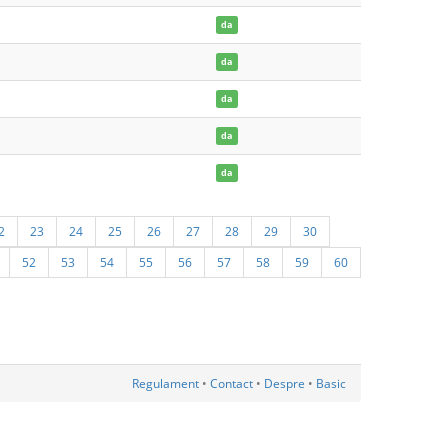
da
da
da
da
da
2
23
24
25
26
27
28
29
30
52
53
54
55
56
57
58
59
60
Regulament
•
Contact
•
Despre
•
Basic