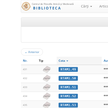
Centrul de Filosofie Antică şi Medievală
Cărţi
Artic
BIBLIOTECA
←
Anterior
Nr.
Tip
Cota
Au
**
RTAM1.49
431
Carte
**
RTAM1.50
432
Carte
**
RTAM1.51
433
Carte
**
RTAM1.52
434
Carte
**
RTAM1.53
435
Carte