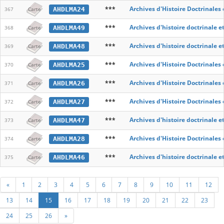
***
Archives d'Histoire Doctrinales
AHDLMA24
367
Carte
***
Archives d'histoire doctrinale e
AHDLMA49
368
Carte
***
Archives d'histoire doctrinale e
AHDLMA48
369
Carte
***
Archives d'Histoire Doctrinales
AHDLMA25
370
Carte
***
Archives d'Histoire Doctrinales
AHDLMA26
371
Carte
***
Archives d'Histoire Doctrinales
AHDLMA27
372
Carte
***
Archives d'histoire doctrinale e
AHDLMA47
373
Carte
***
Archives d'Histoire Doctrinales
AHDLMA28
374
Carte
***
Archives d'histoire doctrinale e
AHDLMA46
375
Carte
«
1
2
3
4
5
6
7
8
9
10
11
12
13
14
15
16
17
18
19
20
21
22
23
24
25
26
»