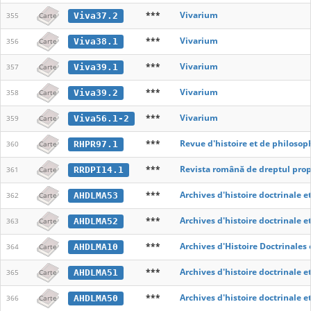
***
Vivarium
Viva37.2
355
Carte
***
Vivarium
Viva38.1
356
Carte
***
Vivarium
Viva39.1
357
Carte
***
Vivarium
Viva39.2
358
Carte
***
Vivarium
Viva56.1-2
359
Carte
***
Revue d'histoire et de philosop
RHPR97.1
360
Carte
***
Revista română de dreptul propr
RRDPI14.1
361
Carte
***
Archives d'histoire doctrinale e
AHDLMA53
362
Carte
***
Archives d'histoire doctrinale e
AHDLMA52
363
Carte
***
Archives d'Histoire Doctrinales
AHDLMA10
364
Carte
***
Archives d'histoire doctrinale e
AHDLMA51
365
Carte
***
Archives d'histoire doctrinale e
AHDLMA50
366
Carte