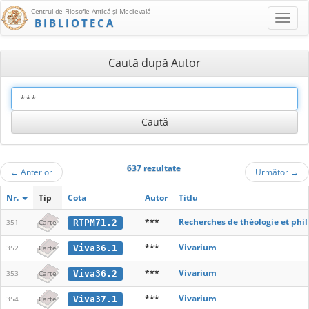
Centrul de Filosofie Antică şi Medievală
BIBLIOTECA
Caută după Autor
637 rezultate
←
Anterior
Următor
→
Nr.
Tip
Cota
Autor
Titlu
***
Recherches de théologie et phi
RTPM71.2
351
Carte
***
Vivarium
Viva36.1
352
Carte
***
Vivarium
Viva36.2
353
Carte
***
Vivarium
Viva37.1
354
Carte