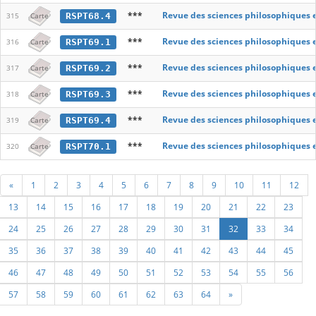
***
Revue des sciences philosophiques 
RSPT68.4
315
Carte
***
Revue des sciences philosophiques 
RSPT69.1
316
Carte
***
Revue des sciences philosophiques 
RSPT69.2
317
Carte
***
Revue des sciences philosophiques 
RSPT69.3
318
Carte
***
Revue des sciences philosophiques 
RSPT69.4
319
Carte
***
Revue des sciences philosophiques 
RSPT70.1
320
Carte
«
1
2
3
4
5
6
7
8
9
10
11
12
13
14
15
16
17
18
19
20
21
22
23
24
25
26
27
28
29
30
31
32
33
34
35
36
37
38
39
40
41
42
43
44
45
46
47
48
49
50
51
52
53
54
55
56
57
58
59
60
61
62
63
64
»