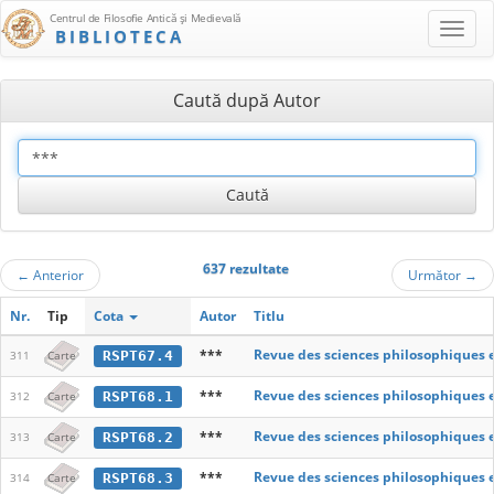
Centrul de Filosofie Antică şi Medievală
BIBLIOTECA
Caută după Autor
637 rezultate
←
Anterior
Următor
→
Nr.
Tip
Cota
Autor
Titlu
***
Revue des sciences philosophiques 
RSPT67.4
311
Carte
***
Revue des sciences philosophiques 
RSPT68.1
312
Carte
***
Revue des sciences philosophiques 
RSPT68.2
313
Carte
***
Revue des sciences philosophiques 
RSPT68.3
314
Carte