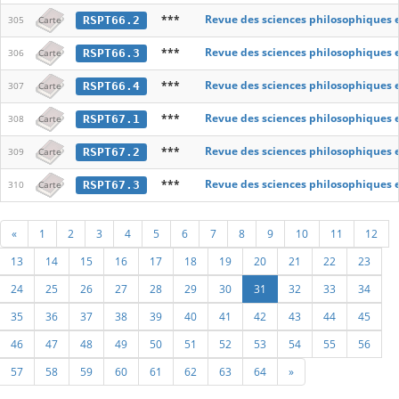
***
Revue des sciences philosophiques 
RSPT66.2
305
Carte
***
Revue des sciences philosophiques 
RSPT66.3
306
Carte
***
Revue des sciences philosophiques 
RSPT66.4
307
Carte
***
Revue des sciences philosophiques 
RSPT67.1
308
Carte
***
Revue des sciences philosophiques 
RSPT67.2
309
Carte
***
Revue des sciences philosophiques 
RSPT67.3
310
Carte
«
1
2
3
4
5
6
7
8
9
10
11
12
13
14
15
16
17
18
19
20
21
22
23
24
25
26
27
28
29
30
31
32
33
34
35
36
37
38
39
40
41
42
43
44
45
46
47
48
49
50
51
52
53
54
55
56
57
58
59
60
61
62
63
64
»