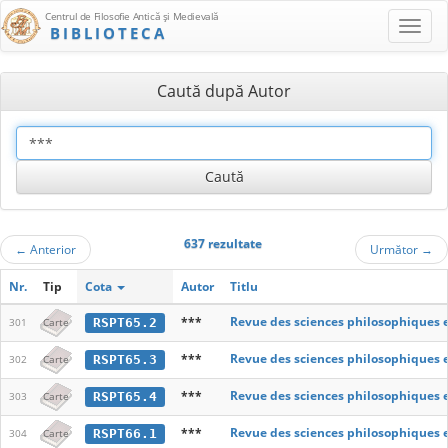
Centrul de Filosofie Antică şi Medievală
BIBLIOTECA
Caută după Autor
637 rezultate
←
Anterior
Următor
→
Nr.
Tip
Cota
Autor
Titlu
***
Revue des sciences philosophiques 
RSPT65.2
301
Carte
***
Revue des sciences philosophiques 
RSPT65.3
302
Carte
***
Revue des sciences philosophiques 
RSPT65.4
303
Carte
***
Revue des sciences philosophiques 
RSPT66.1
304
Carte