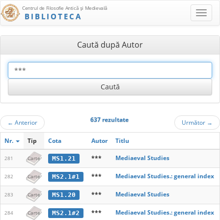
Centrul de Filosofie Antică şi Medievală
BIBLIOTECA
Caută după Autor
637 rezultate
←
Anterior
Următor
→
Nr.
Tip
Cota
Autor
Titlu
***
Mediaeval Studies
MS1.21
281
Carte
***
Mediaeval Studies.: general index
MS2.1#1
282
Carte
***
Mediaeval Studies
MS1.20
283
Carte
***
Mediaeval Studies.: general index
MS2.1#2
284
Carte