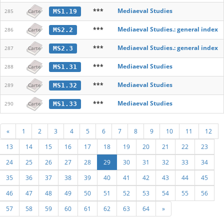
***
Mediaeval Studies
MS1.19
285
Carte
***
Mediaeval Studies.: general index
MS2.2
286
Carte
***
Mediaeval Studies.: general index
MS2.3
287
Carte
***
Mediaeval Studies
MS1.31
288
Carte
***
Mediaeval Studies
MS1.32
289
Carte
***
Mediaeval Studies
MS1.33
290
Carte
«
1
2
3
4
5
6
7
8
9
10
11
12
13
14
15
16
17
18
19
20
21
22
23
24
25
26
27
28
29
30
31
32
33
34
35
36
37
38
39
40
41
42
43
44
45
46
47
48
49
50
51
52
53
54
55
56
57
58
59
60
61
62
63
64
»