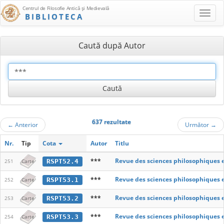
Centrul de Filosofie Antică şi Medievală
BIBLIOTECA
Caută după Autor
637 rezultate
←
Anterior
Următor
→
Nr.
Tip
Cota
Autor
Titlu
***
Revue des sciences philosophiques 
RSPT52.4
251
Carte
***
Revue des sciences philosophiques 
RSPT53.1
252
Carte
***
Revue des sciences philosophiques 
RSPT53.2
253
Carte
***
Revue des sciences philosophiques 
RSPT53.3
254
Carte