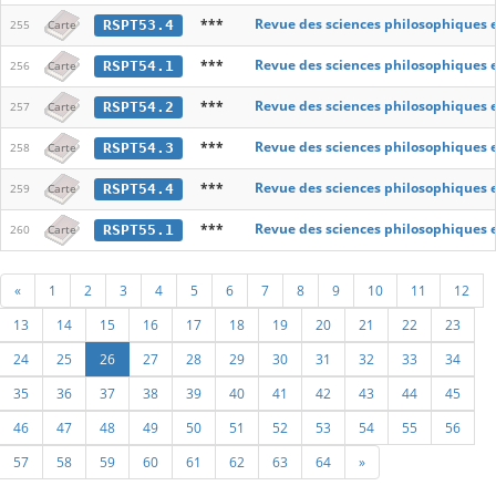
***
Revue des sciences philosophiques 
RSPT53.4
255
Carte
***
Revue des sciences philosophiques 
RSPT54.1
256
Carte
***
Revue des sciences philosophiques 
RSPT54.2
257
Carte
***
Revue des sciences philosophiques 
RSPT54.3
258
Carte
***
Revue des sciences philosophiques 
RSPT54.4
259
Carte
***
Revue des sciences philosophiques 
RSPT55.1
260
Carte
«
1
2
3
4
5
6
7
8
9
10
11
12
13
14
15
16
17
18
19
20
21
22
23
24
25
26
27
28
29
30
31
32
33
34
35
36
37
38
39
40
41
42
43
44
45
46
47
48
49
50
51
52
53
54
55
56
57
58
59
60
61
62
63
64
»