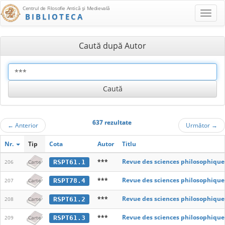
Centrul de Filosofie Antică şi Medievală
BIBLIOTECA
Caută după Autor
637 rezultate
←
Anterior
Următor
→
Nr.
Tip
Cota
Autor
Titlu
***
Revue des sciences philosophique
RSPT61.1
206
Carte
***
Revue des sciences philosophique
RSPT78.4
207
Carte
***
Revue des sciences philosophique
RSPT61.2
208
Carte
***
Revue des sciences philosophique
RSPT61.3
209
Carte