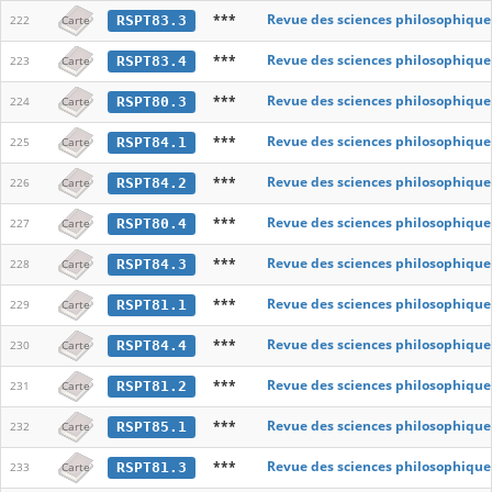
***
Revue des sciences philosophique
RSPT83.3
222
Carte
***
Revue des sciences philosophique
RSPT83.4
223
Carte
***
Revue des sciences philosophique
RSPT80.3
224
Carte
***
Revue des sciences philosophique
RSPT84.1
225
Carte
***
Revue des sciences philosophique
RSPT84.2
226
Carte
***
Revue des sciences philosophique
RSPT80.4
227
Carte
***
Revue des sciences philosophique
RSPT84.3
228
Carte
***
Revue des sciences philosophique
RSPT81.1
229
Carte
***
Revue des sciences philosophique
RSPT84.4
230
Carte
***
Revue des sciences philosophique
RSPT81.2
231
Carte
***
Revue des sciences philosophique
RSPT85.1
232
Carte
***
Revue des sciences philosophique
RSPT81.3
233
Carte