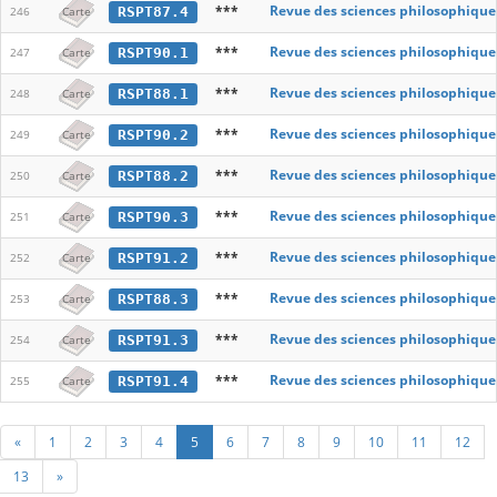
***
Revue des sciences philosophique
RSPT87.4
246
Carte
***
Revue des sciences philosophique
RSPT90.1
247
Carte
***
Revue des sciences philosophique
RSPT88.1
248
Carte
***
Revue des sciences philosophique
RSPT90.2
249
Carte
***
Revue des sciences philosophique
RSPT88.2
250
Carte
***
Revue des sciences philosophique
RSPT90.3
251
Carte
***
Revue des sciences philosophique
RSPT91.2
252
Carte
***
Revue des sciences philosophique
RSPT88.3
253
Carte
***
Revue des sciences philosophique
RSPT91.3
254
Carte
***
Revue des sciences philosophique
RSPT91.4
255
Carte
«
1
2
3
4
5
6
7
8
9
10
11
12
13
»