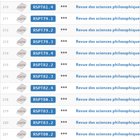
***
Revue des sciences philosophique
RSPT61.4
210
Carte
***
Revue des sciences philosophique
RSPT79.1
211
Carte
***
Revue des sciences philosophique
RSPT79.2
212
Carte
***
Revue des sciences philosophique
RSPT79.3
213
Carte
***
Revue des sciences philosophique
RSPT79.4
214
Carte
***
Revue des sciences philosophique
RSPT82.2
215
Carte
***
Revue des sciences philosophique
RSPT82.3
216
Carte
***
Revue des sciences philosophique
RSPT82.4
217
Carte
***
Revue des sciences philosophique
RSPT80.1
218
Carte
***
Revue des sciences philosophique
RSPT83.1
219
Carte
***
Revue des sciences philosophique
RSPT83.2
220
Carte
***
Revue des sciences philosophique
RSPT80.2
221
Carte