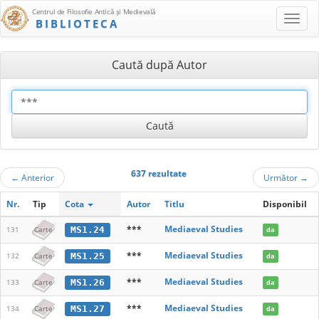
Centrul de Filosofie Antică şi Medievală
BIBLIOTECA
Caută după Autor
637 rezultate
←
Anterior
Următor
→
Nr.
Tip
Cota
Autor
Titlu
Disponibil
***
Mediaeval Studies
MS1.24
131
Carte
da
***
Mediaeval Studies
MS1.25
132
Carte
da
***
Mediaeval Studies
MS1.26
133
Carte
da
***
Mediaeval Studies
MS1.27
134
Carte
da