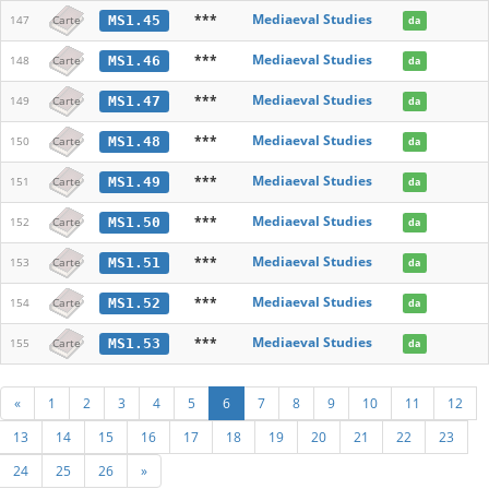
***
Mediaeval Studies
MS1.45
147
Carte
da
***
Mediaeval Studies
MS1.46
148
Carte
da
***
Mediaeval Studies
MS1.47
149
Carte
da
***
Mediaeval Studies
MS1.48
150
Carte
da
***
Mediaeval Studies
MS1.49
151
Carte
da
***
Mediaeval Studies
MS1.50
152
Carte
da
***
Mediaeval Studies
MS1.51
153
Carte
da
***
Mediaeval Studies
MS1.52
154
Carte
da
***
Mediaeval Studies
MS1.53
155
Carte
da
«
1
2
3
4
5
6
7
8
9
10
11
12
13
14
15
16
17
18
19
20
21
22
23
24
25
26
»