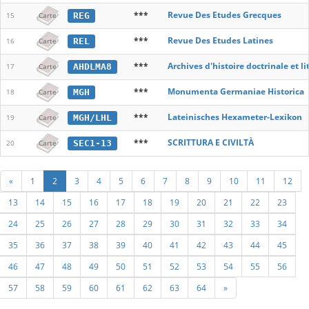
***
Revue Des Etudes Grecques
REG
15
Carte
***
Revue Des Etudes Latines
REL
16
Carte
***
Archives d'histoire doctrinale et l
AHDLMA8
17
Carte
***
Monumenta Germaniae Historica
MGH
18
Carte
***
Lateinisches Hexameter-Lexikon
MGH/LHL
19
Carte
***
SCRITTURA E CIVILTÀ
SEC1-13
20
Carte
«
1
2
3
4
5
6
7
8
9
10
11
12
13
14
15
16
17
18
19
20
21
22
23
24
25
26
27
28
29
30
31
32
33
34
35
36
37
38
39
40
41
42
43
44
45
46
47
48
49
50
51
52
53
54
55
56
57
58
59
60
61
62
63
64
»