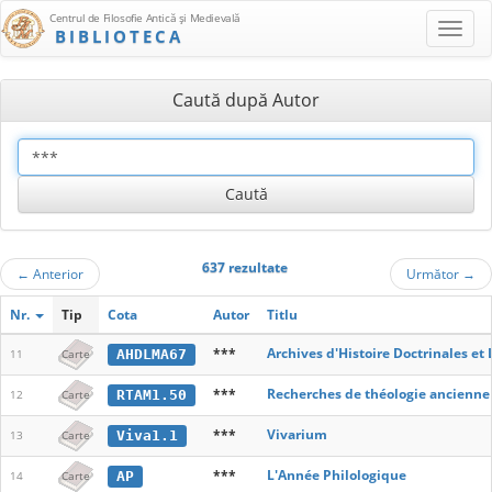
Centrul de Filosofie Antică şi Medievală
BIBLIOTECA
Caută după Autor
637 rezultate
←
Anterior
Următor
→
Nr.
Tip
Cota
Autor
Titlu
***
Archives d'Histoire Doctrinales et
AHDLMA67
11
Carte
***
Recherches de théologie ancienne
RTAM1.50
12
Carte
***
Vivarium
Viva1.1
13
Carte
***
L'Année Philologique
AP
14
Carte