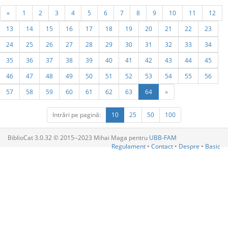
«
1
2
3
4
5
6
7
8
9
10
11
12
13
14
15
16
17
18
19
20
21
22
23
24
25
26
27
28
29
30
31
32
33
34
35
36
37
38
39
40
41
42
43
44
45
46
47
48
49
50
51
52
53
54
55
56
57
58
59
60
61
62
63
64
»
Intrări pe pagină:
10
25
50
100
BiblioCat 3.0.32 © 2015‒2023 Mihai Maga pentru
UBB-FAM
Regulament
•
Contact
•
Despre
•
Basic