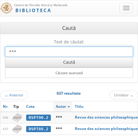
Centrul de Filosofie Antică şi Medievală
BIBLIOTECA
Caută
Text de căutat:
637 rezultate
←
Anterior
Următor
→
Nr.
Tip
Cota
Autor
Titlu
***
Revue des sciences philosophique
RSPT90.2
636
Carte
***
Revue des sciences philosophique
RSPT88.2
637
Carte