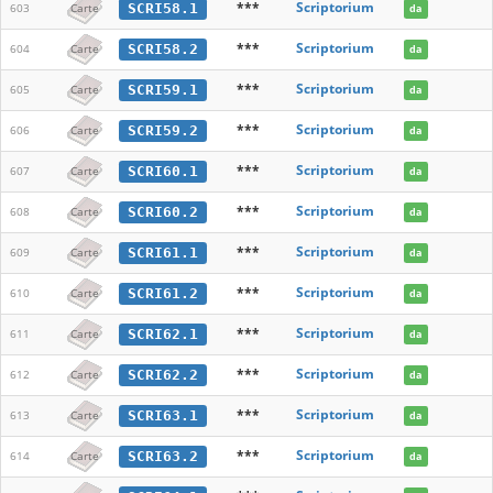
***
Scriptorium
SCRI58.1
603
Carte
da
***
Scriptorium
SCRI58.2
604
Carte
da
***
Scriptorium
SCRI59.1
605
Carte
da
***
Scriptorium
SCRI59.2
606
Carte
da
***
Scriptorium
SCRI60.1
607
Carte
da
***
Scriptorium
SCRI60.2
608
Carte
da
***
Scriptorium
SCRI61.1
609
Carte
da
***
Scriptorium
SCRI61.2
610
Carte
da
***
Scriptorium
SCRI62.1
611
Carte
da
***
Scriptorium
SCRI62.2
612
Carte
da
***
Scriptorium
SCRI63.1
613
Carte
da
***
Scriptorium
SCRI63.2
614
Carte
da