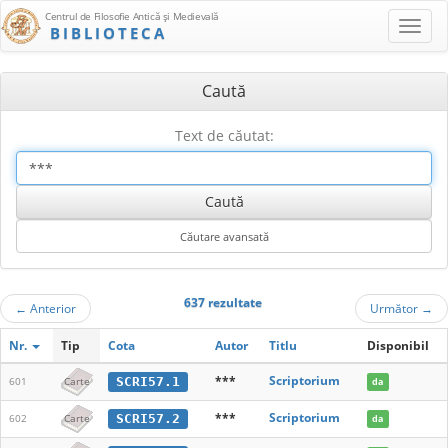
Centrul de Filosofie Antică şi Medievală
BIBLIOTECA
Caută
Text de căutat:
637 rezultate
←
Anterior
Următor
→
Nr.
Tip
Cota
Autor
Titlu
Disponibil
***
Scriptorium
SCRI57.1
601
Carte
da
***
Scriptorium
SCRI57.2
602
Carte
da