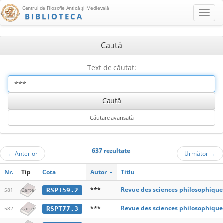
Centrul de Filosofie Antică şi Medievală
BIBLIOTECA
Caută
Text de căutat:
637 rezultate
←
Anterior
Următor
→
Nr.
Tip
Cota
Autor
Titlu
***
Revue des sciences philosophique
RSPT59.2
581
Carte
***
Revue des sciences philosophique
RSPT77.3
582
Carte