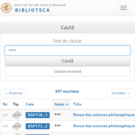
Centrul de Filosofie Antică şi Medievală
BIBLIOTECA
Caută
Text de căutat:
637 rezultate
←
Anterior
Următor
→
Nr.
Tip
Cota
Autor
Titlu
***
Revue des sciences philosophique
RSPT50.3
521
Carte
***
Revue des sciences philosophique
RSPT71.2
522
Carte