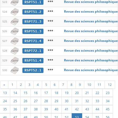
***
Revue des sciences philosophique
RSPT51.1
523
Carte
***
Revue des sciences philosophique
RSPT51.2
524
Carte
***
Revue des sciences philosophique
RSPT71.3
525
Carte
***
Revue des sciences philosophique
RSPT51.3
526
Carte
***
Revue des sciences philosophique
RSPT71.4
527
Carte
***
Revue des sciences philosophique
RSPT72.1
528
Carte
***
Revue des sciences philosophique
RSPT51.4
529
Carte
***
Revue des sciences philosophique
RSPT52.1
530
Carte
«
1
2
3
4
5
6
7
8
9
10
11
12
13
14
15
16
17
18
19
20
21
22
23
24
25
26
27
28
29
30
31
32
33
34
35
36
37
38
39
40
41
42
43
44
45
46
47
48
49
50
51
52
53
54
55
56